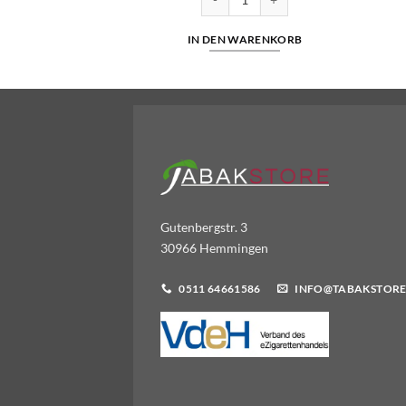
WARENKORB
IN DEN WARENKORB
Gutenbergstr. 3
30966 Hemmingen
0511 64661586
INFO@TABAKSTORE