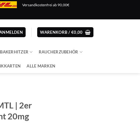
Versandkostenfrei ab 90,00€
ANMELDEN
WARENKORB /
€
0,00
ABAKERHITZER
RAUCHERZUBEHÖR
NKKARTEN
ALLE MARKEN
MTL | 2er
int 20mg
er
er