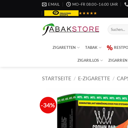
Zum
EMAIL
MO–FR 08:00–16:00 UHR
Inhalt
★★★★★
springen
Suche
nach:
ZIGARETTEN
TABAK
RESTP
ZIGARILLOS
ZIGARREN
STARTSEITE
/
E-ZIGARETTE
/
CAP
-34%