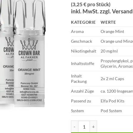
Preis
Preis
(3,25 € pro Stück)
war:
ist:
inkl. MwSt. zzgl. Versan
€9,90
€6,49.
KATEGORIE
WERTE
Aroma
Orange Mint
Geschmack
Orange und Minz
Nikotingehalt
20 mg/ml
Propylenglykol, p
Inhaltsstoffe
Glycerin, Aromas
Inhalt
2x 2 ml Caps
Packung
Anzahl Züge
ca. 1200 Insgesa
Passend zu
Elfa Pod Kits
System
Pod System
Al Fakher Pods | MTL | 2er Pack