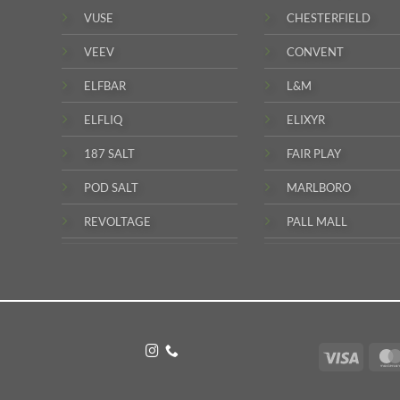
VUSE
CHESTERFIELD
VEEV
CONVENT
ELFBAR
L&M
ELFLIQ
ELIXYR
187 SALT
FAIR PLAY
POD SALT
MARLBORO
REVOLTAGE
PALL MALL
Visa