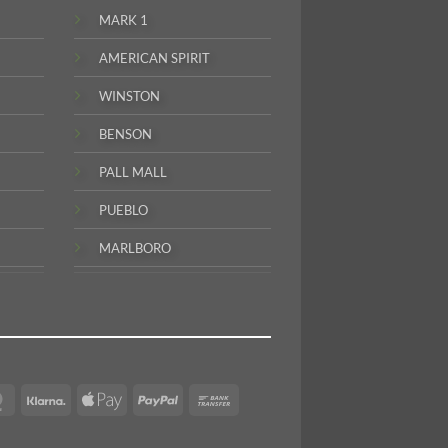
MARK 1
AMERICAN SPIRIT
WINSTON
BENSON
PALL MALL
PUEBLO
MARLBORO
MasterCard
Klarna
Apple
PayPal
Bank
Pay
Transfer