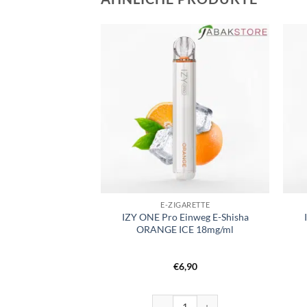
GARETTE
E-ZIGARETTE
weg E-Shisha Apple
IZY ONE Pro Einweg E-Shisha
18mg/ml
ORANGE ICE 18mg/ml
6,90
€
6,90
E Pro Einweg E-Shisha Apple ICE 18mg/ml Menge
IZY ONE Pro Einweg E-Shisha ORANG