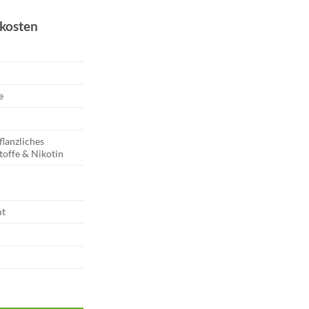
dkosten
e
flanzliches
toffe & Nikotin
mt
 | Orange Mint 20mg Menge