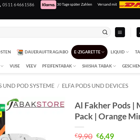
30 Tage später Zahlen
Versand mit
0511 64661586
OSTEN
DAUERAUFTRAG/ABO
E-ZIGARETTE
LIQUID
T
VUSE
VEEV
PFEIFENTABAK
SHISHA TABAK
GESCHE
S UND POD SYSTEME
/
ELFA PODS UND DEVICES
Al Fakher Pods | 
Pack | Orange M
Ursprünglich
Aktuell
9,90
6,49
€
€