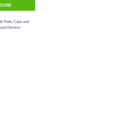
KORB
le Pods
,
Caps und
 und Devices