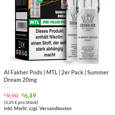
Al Fakher Pods | MTL | 2er Pack | Summer
Dream 20mg
Ursprünglicher
Aktueller
9,90
6,49
€
€
Preis
Preis
(3,25 € pro Stück)
war:
ist:
inkl. MwSt. zzgl. Versandkosten
€9,90
€6,49.