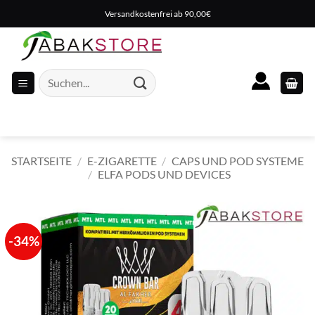
Zum
Versandkostenfrei ab 90,00€
Inhalt
springen
Suche
nach:
STARTSEITE
/
E-ZIGARETTE
/
CAPS UND POD SYSTEME
/
ELFA PODS UND DEVICES
-34%