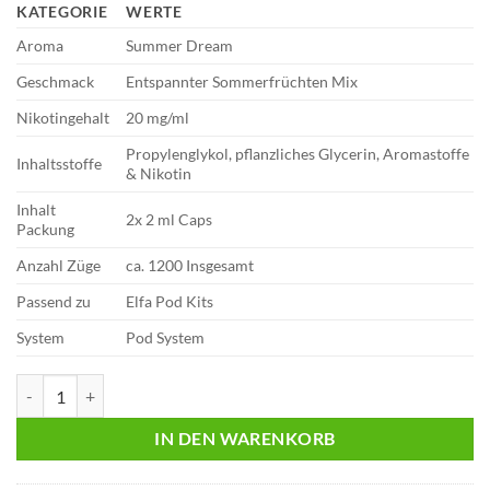
KATEGORIE
WERTE
Aroma
Summer Dream
Geschmack
Entspannter Sommerfrüchten Mix
Nikotingehalt
20 mg/ml
Propylenglykol, pflanzliches Glycerin, Aromastoffe
Inhaltsstoffe
& Nikotin
Inhalt
2x 2 ml Caps
Packung
Anzahl Züge
ca. 1200 Insgesamt
Passend zu
Elfa Pod Kits
System
Pod System
Al Fakher Pods | MTL | 2er Pack | Summer Dream 20mg Menge
IN DEN WARENKORB