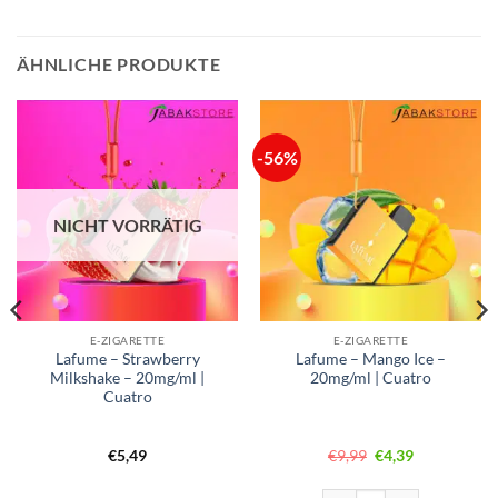
ÄHNLICHE PRODUKTE
-56%
NICHT VORRÄTIG
E-ZIGARETTE
E-ZIGARETTE
Lafume – Strawberry
Lafume – Mango Ice –
Milkshake – 20mg/ml |
20mg/ml | Cuatro
Cuatro
Ursprünglicher
Aktueller
€
5,49
€
9,99
€
4,39
Preis
Preis
war:
ist:
€9,99
€4,39.