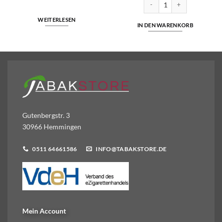
ha Lemon Ice 18mg/ml Menge
Lafume - Mango Ice - 20mg/ml
WEITERLESEN
IN DEN WARENKORB
Gutenbergstr. 3
30966 Hemmingen
0511 64661586
INFO@TABAKSTORE.DE
Mein Account