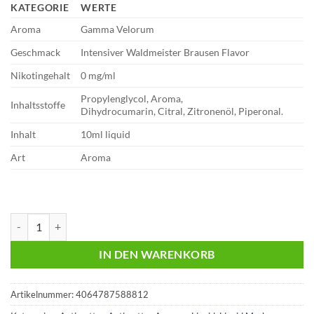
KATEGORIE
WERTE
Aroma
Gamma Velorum
Geschmack
Intensiver Waldmeister Brausen Flavor
Nikotingehalt
0 mg/ml
Propylenglycol, Aroma,
Inhaltsstoffe
Dihydrocumarin, Citral, Zitronenöl, Piperonal.
Inhalt
10ml liquid
Art
Aroma
Antimatter | Gamma Velorum | 10ml Liquid | Aroma Menge
IN DEN WARENKORB
Artikelnummer:
4064787588812