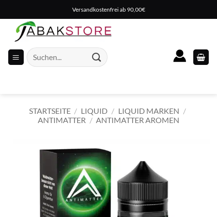
Zum
Versandkostenfrei ab 90,00€
Inhalt
springen
Suche
nach:
STARTSEITE
/
LIQUID
/
LIQUID MARKEN
/
ANTIMATTER
/
ANTIMATTER AROMEN