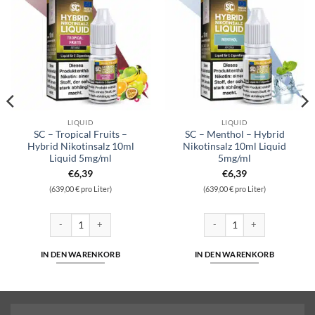
LIQUID
LIQUID
SC – Tropical Fruits –
SC – Menthol – Hybrid
Hybrid Nikotinsalz 10ml
Nikotinsalz 10ml Liquid
Liquid 5mg/ml
5mg/ml
€
6,39
€
6,39
(639,00 € pro Liter)
(639,00 € pro Liter)
Nikotinsalz 10ml Liquid 5mg/ml Menge
SC - Tropical Fruits - Hybrid Nikotinsalz 10ml Liquid 5mg/ml Menge
SC - Menthol - Hybrid Nikoti
IN DEN WARENKORB
IN DEN WARENKORB