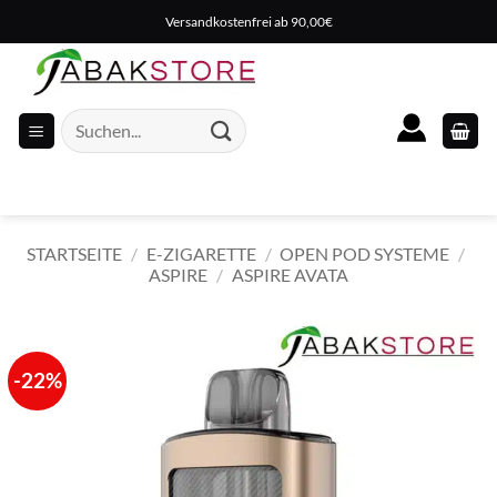
Zum
Versandkostenfrei ab 90,00€
Inhalt
springen
Suche
nach:
STARTSEITE
/
E-ZIGARETTE
/
OPEN POD SYSTEME
/
ASPIRE
/
ASPIRE AVATA
-22%