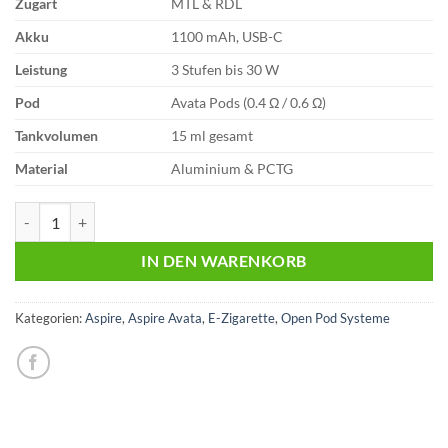
Zugart
MTL & RDL
Akku
1100 mAh, USB-C
Leistung
3 Stufen bis 30 W
Pod
Avata Pods (0.4 Ω / 0.6 Ω)
Tankvolumen
15 ml gesamt
Material
Aluminium & PCTG
Aspire Avata | Pod Kit | Brown Menge
IN DEN WARENKORB
Kategorien:
Aspire
,
Aspire Avata
,
E-Zigarette
,
Open Pod Systeme