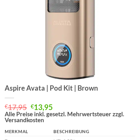
Aspire Avata | Pod Kit | Brown
Ursprünglicher
Aktueller
17,95
13,95
€
€
Preis
Preis
Alle Preise inkl. gesetzl. Mehrwertsteuer zzgl.
Versandkosten
war:
ist:
€17,95
€13,95.
MERKMAL
BESCHREIBUNG