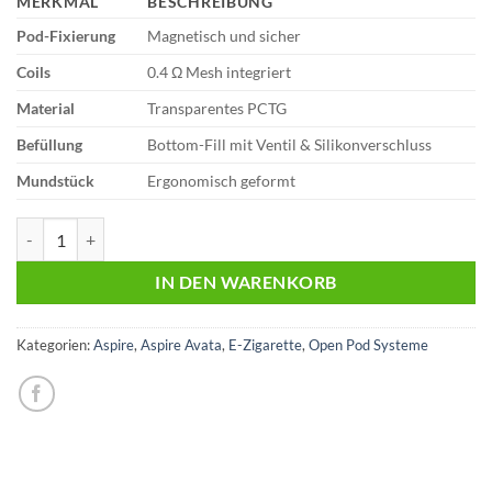
MERKMAL
BESCHREIBUNG
Pod-Fixierung
Magnetisch und sicher
Coils
0.4 Ω Mesh integriert
Material
Transparentes PCTG
Befüllung
Bottom-Fill mit Ventil & Silikonverschluss
Mundstück
Ergonomisch geformt
Aspire Avata | Pod Tank | 1er Pack 0,4 Ohm Menge
IN DEN WARENKORB
Kategorien:
Aspire
,
Aspire Avata
,
E-Zigarette
,
Open Pod Systeme