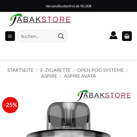
Zum
Versandkostenfrei ab 90,00€
Inhalt
springen
Suche
nach:
STARTSEITE
/
E-ZIGARETTE
/
OPEN POD SYSTEME
/
ASPIRE
/
ASPIRE AVATA
-25%