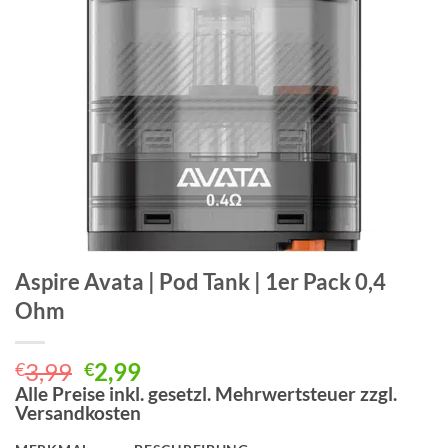
Aspire Avata | Pod Tank | 1er Pack 0,4
Ohm
Ursprünglicher
Aktueller
3,99
2,99
€
€
Preis
Preis
Alle Preise inkl. gesetzl. Mehrwertsteuer zzgl.
Versandkosten
war:
ist:
€3,99
€2,99.