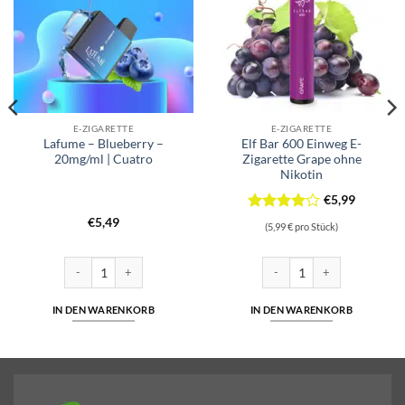
E-ZIGARETTE
E-ZIGARETTE
Lafume – Blueberry –
Elf Bar 600 Einweg E-
20mg/ml | Cuatro
Zigarette Grape ohne
Nikotin
€
5,99
Bewertet
€
5,49
(5,99 € pro Stück)
mit
4
von 5
0mg/ml | Cuatro Menge
Lafume - Blueberry - 20mg/ml | Cuatro Menge
Elf Bar 600 Einweg E-Zigaret
IN DEN WARENKORB
IN DEN WARENKORB