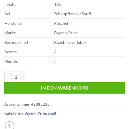
Inhalt:
10g
Art
Schnupftabak / Snuff
Hersteller
Pöschel
Marke
Bayern-Prise
Besonderheit
Rauchfreier Tabak
Aroma
/
Menthol
/
Bayern-Prise | Schnupftabak | Snuff | 10g Dose Menge
IN DEN WARENKORB
Artikelnummer:
42383253
Kategorien:
Bayern-Prise
,
Snuff