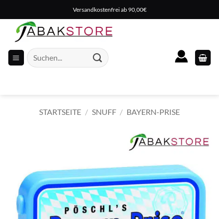
Zum
Versandkostenfrei ab 90,00€
Inhalt
springen
Suche
nach:
STARTSEITE
/
SNUFF
/
BAYERN-PRISE