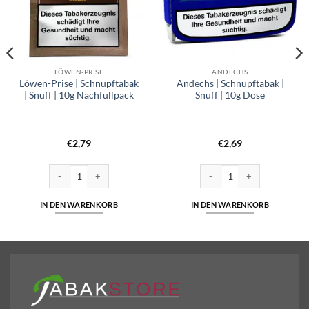
LÖWEN-PRISE
ANDECHS
Löwen-Prise | Schnupftabak
Andechs | Schnupftabak |
| Snuff | 10g Nachfüllpack
Snuff | 10g Dose
€
2,79
€
2,69
Snuff | 6,5g Dose Menge
Löwen-Prise | Schnupftabak | Snuff | 10g Nachfüllpack Menge
Andechs | Schnupftabak | Snu
IN DEN WARENKORB
IN DEN WARENKORB