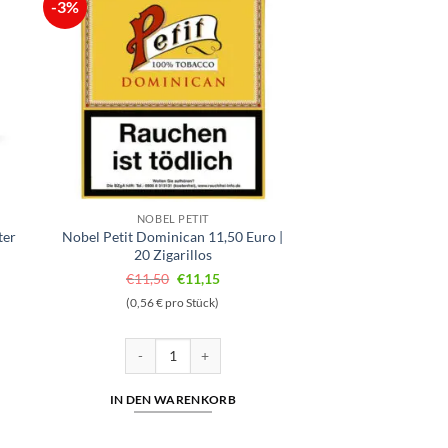
-3%
NOBEL PETIT
ter
Nobel Petit Dominican 11,50 Euro |
20 Zigarillos
r
r
Ursprünglicher
Aktueller
€
11,50
€
11,15
Preis
Preis
(0,56 € pro Stück)
war:
ist:
€11,50
€11,15.
ine Filter 20er Menge
Nobel Petit Dominican 11,50 Euro | 20 Zigarillos Meng
IN DEN WARENKORB