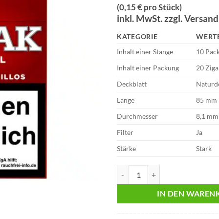
Preis
Preis
(0,15 € pro Stück)
war:
ist:
inkl. MwSt. zzgl. Versan
€2,70
€2,62.
KATEGORIE
WERT
Inhalt einer Stange
10 Pac
Inhalt einer Packung
20 Ziga
Deckblatt
Naturd
Länge
85 mm
Durchmesser
8,1 mm
Filter
Ja
Stärke
Stark
Break Red 2,70 Euro | 17 Zigarill
IN DEN WAREN