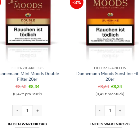
-3%
FILTERZIGARILLOS
FILTERZIGARILLOS
annemann Mini Moods Double
Dannemann Moods Sunshine Fil
Filter 20er
20er
Ursprünglicher
Aktueller
Ursprüngliche
Aktuelle
€
8,60
€
8,34
€
8,60
€
8,34
Preis
Preis
Preis
Preis
(0,42 € pro Stück)
(0,42 € pro Stück)
war:
ist:
war:
ist:
€8,60
€8,34.
€8,60
€8,34.
Dannemann Mini Moods Double Filter 20er Menge
Dannemann Moods Sunsh
IN DEN WARENKORB
IN DEN WARENKORB