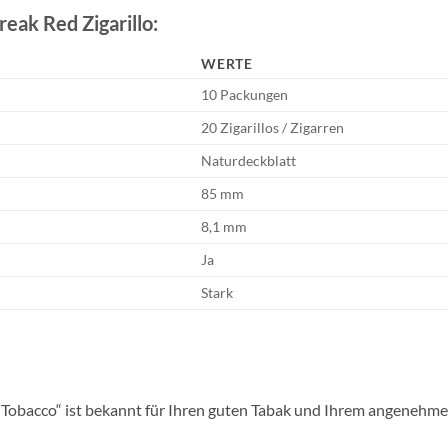
reak Red Zigarillo
:
WERTE
10 Packungen
20 Zigarillos / Zigarren
Naturdeckblatt
85 mm
8,1 mm
Ja
Stark
n Tobacco“ ist bekannt für Ihren guten Tabak und Ihrem angeneh