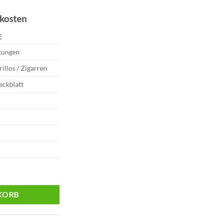
dkosten
E
kungen
rillos / Zigarren
eckblatt
os Menge
KORB