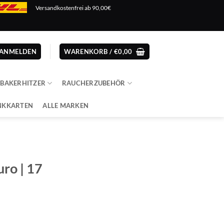
Versandkostenfrei ab 90,00€
ANMELDEN
WARENKORB /
€
0,00
ABAKERHITZER
RAUCHERZUBEHÖR
NKKARTEN
ALLE MARKEN
ro | 17
er
er