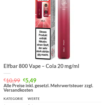
Elfbar 800 Vape – Cola 20 mg/ml
Ursprünglicher
Aktueller
10,99
5,49
€
€
Preis
Preis
Alle Preise inkl. gesetzl. Mehrwertsteuer zzgl.
Versandkosten
war:
ist:
€10,99
€5,49.
KATEGORIE
WERTE