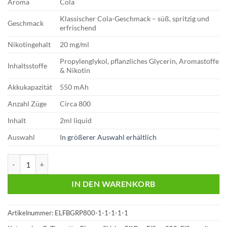
Aroma
Cola
Klassischer Cola-Geschmack – süß, spritzig und
Geschmack
erfrischend
Nikotingehalt
20 mg/ml
Propylenglykol, pflanzliches Glycerin, Aromastoffe
Inhaltsstoffe
& Nikotin
Akkukapazität
550 mAh
Anzahl Züge
Circa 800
Inhalt
2ml liquid
Auswahl
I
n größerer Auswahl erhältlich
Elfbar 800 Vape – Cola 20 mg/ml Menge
IN DEN WARENKORB
Artikelnummer:
ELFBGRP800-1-1-1-1-1