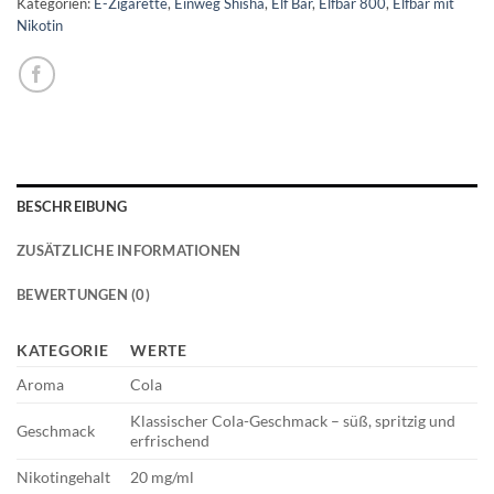
Kategorien:
E-Zigarette
,
Einweg Shisha
,
Elf Bar
,
Elfbar 800
,
Elfbar mit
Nikotin
BESCHREIBUNG
ZUSÄTZLICHE INFORMATIONEN
BEWERTUNGEN (0)
KATEGORIE
WERTE
Aroma
Cola
Klassischer Cola-Geschmack – süß, spritzig und
Geschmack
erfrischend
Nikotingehalt
20 mg/ml