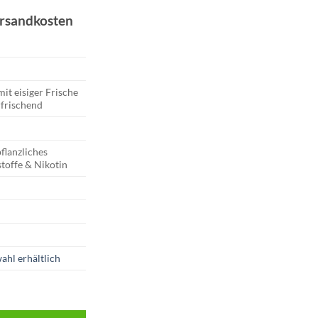
ersandkosten
mit eisiger Frische
rfrischend
flanzliches
toffe & Nikotin
ahl erhältlich
mg/ml Menge