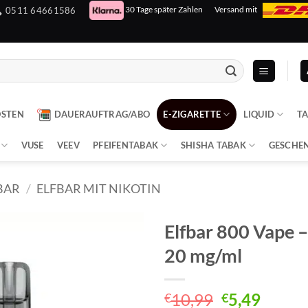
30 Tage später Zahlen
Versand mit
0511 64661586
OSTEN
DAUERAUFTRAG/ABO
E-ZIGARETTE
LIQUID
T
VUSE
VEEV
PFEIFENTABAK
SHISHA TABAK
GESCHE
BAR
/
ELFBAR MIT NIKOTIN
Elfbar 800 Vape –
20 mg/ml
Ursprüngli
Aktuel
10,99
5,49
€
€