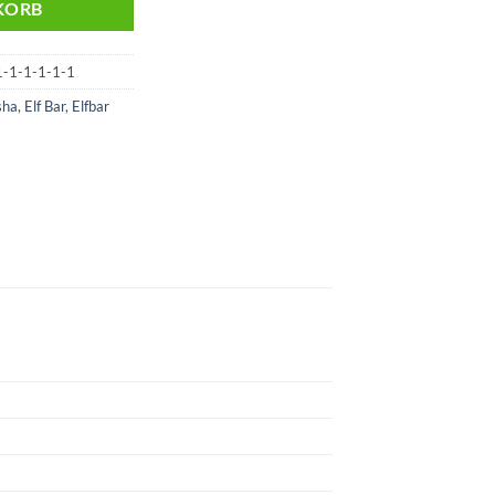
KORB
-1-1-1-1-1
sha
,
Elf Bar
,
Elfbar