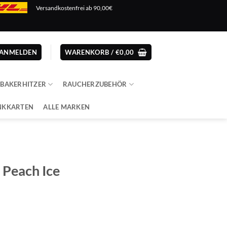
Versandkostenfrei ab 90,00€
ANMELDEN
WARENKORB /
€
0,00
ABAKERHITZER
RAUCHERZUBEHÖR
NKKARTEN
ALLE MARKEN
 Peach Ice
cher
ler