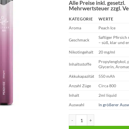
Preis
Preis
Alle Preise inkl. gesetzl.
Mehrwertsteuer zzgl. V
war:
ist:
€10,99
€5,49.
KATEGORIE
WERTE
Aroma
Peach Ice
Saftiger Pfirsich 
Geschmack
– süß, klar und e
Nikotingehalt
20 mg/ml
Propylenglykol, p
Inhaltsstoffe
Glycerin, Aromas
Akkukapazität
550 mAh
Anzahl Züge
Circa 800
Inhalt
2ml liquid
Auswahl
I
n größerer Ausw
Elfbar 800 Vape – Peach Ice 20 