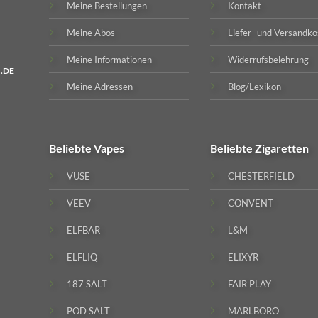
Meine Bestellungen
Kontakt
Meine Abos
Liefer- und Versandko
Meine Informationen
Widerrufsbelehrung
.DE
Meine Adressen
Blog/Lexikon
Beliebte
Vapes
Beliebte
Zigaretten
VUSE
CHESTERFIELD
VEEV
CONVENT
ELFBAR
L&M
ELFLIQ
ELIXYR
187 SALT
FAIR PLAY
POD SALT
MARLBORO