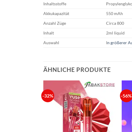
Inhaltsstoffe
Propylenglyko
Akkukapazität
550 mAh
Anzahl Züge
Circa 800
Inhalt
2ml liquid
Auswahl
I
n größerer A
ÄHNLICHE PRODUKTE
-32%
-56%