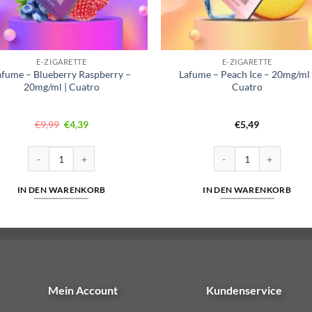
E-ZIGARETTE
E-ZIGARETTE
afume – Blueberry Raspberry –
Lafume – Peach Ice – 20mg/ml 
20mg/ml | Cuatro
Cuatro
Ursprünglicher
Aktueller
€
9,99
€
4,39
€
5,49
Preis
Preis
war:
ist:
€9,99
€4,39.
mg/ml Menge
Lafume - Blueberry Raspberry - 20mg/ml | Cuatro Menge
Lafume - Peach Ice - 2
IN DEN WARENKORB
IN DEN WARENKORB
Mein Account
Kundenservice