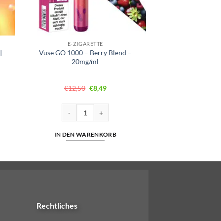
E-ZIGARETTE
|
Vuse GO 1000 – Berry Blend –
20mg/ml
Ursprünglicher
Aktueller
€
12,50
€
8,49
Preis
Preis
war:
ist:
€12,50
€8,49.
0mg/ml | Cuatro Menge
Vuse GO 1000 – Berry Blend – 20mg/ml Menge
IN DEN WARENKORB
Rechtliches