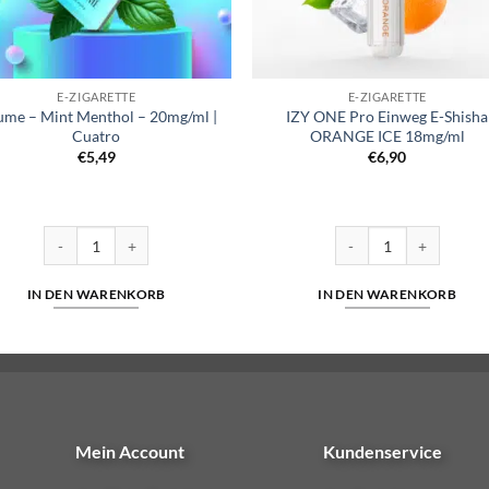
E-ZIGARETTE
E-ZIGARETTE
ume – Mint Menthol – 20mg/ml |
IZY ONE Pro Einweg E-Shisha
Cuatro
ORANGE ICE 18mg/ml
€
5,49
€
6,90
wberry Elfergy 20mg Menge
Lafume – Mint Menthol – 20mg/ml | Cuatro Menge
IZY ONE Pro Einweg E-
IN DEN WARENKORB
IN DEN WARENKORB
Mein Account
Kundenservice