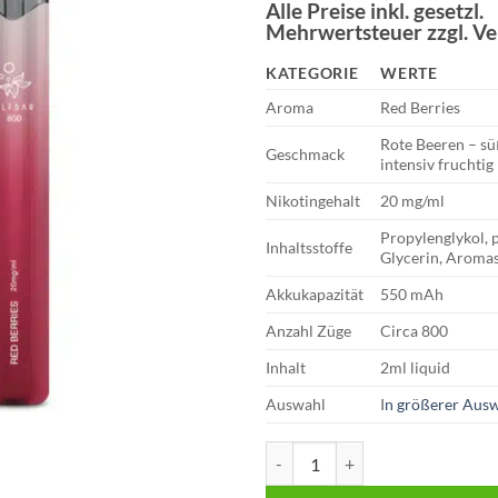
Preis
Preis
Alle Preise inkl. gesetzl.
Mehrwertsteuer zzgl. V
war:
ist:
€10,99
€5,49.
KATEGORIE
WERTE
Aroma
Red Berries
Rote Beeren – süß
Geschmack
intensiv fruchtig
Nikotingehalt
20 mg/ml
Propylenglykol, p
Inhaltsstoffe
Glycerin, Aromas
Akkukapazität
550 mAh
Anzahl Züge
Circa 800
Inhalt
2ml liquid
Auswahl
I
n größerer Ausw
Elfbar 800 Vape – Red Berries 2