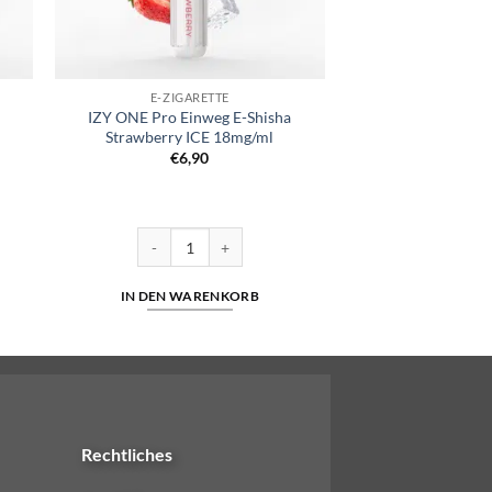
E-ZIGARETTE
IZY ONE Pro Einweg E-Shisha
Strawberry ICE 18mg/ml
€
6,90
Shisha ORANGE ICE 18mg/ml Menge
IZY ONE Pro Einweg E-Shisha Strawberry ICE 18mg/ml
IN DEN WARENKORB
Rechtliches