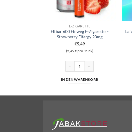
GARETTE
E-ZIGARETTE
weg E-Shisha Cola
Elfbar 600 Einweg E-Zigarette –
Laf
18mg/ml
Strawberry Elfergy 20mg
6,90
€
5,49
(5,49 € pro Stück)
E Pro Einweg E-Shisha Cola ICE 18mg/ml Menge
Elfbar 600 Einweg E-Zigarette - Stra
WARENKORB
IN DEN WARENKORB