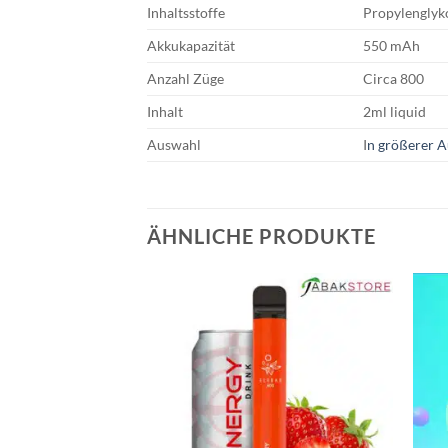
Inhaltsstoffe
Propylenglyko
Akkukapazität
550 mAh
Anzahl Züge
Circa 800
Inhalt
2ml liquid
Auswahl
I
n größerer A
ÄHNLICHE PRODUKTE