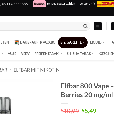
30 Tage später Zahlen
Versand mit
0511 64661586
OSTEN
DAUERAUFTRAG/ABO
E-ZIGARETTE
LIQUID
T
VUSE
VEEV
PFEIFENTABAK
SHISHA TABAK
GESCHE
BAR
/
ELFBAR MIT NIKOTIN
Elfbar 800 Vape 
Berries 20 mg/ml
Ursprüngli
Aktuel
10,99
5,49
€
€