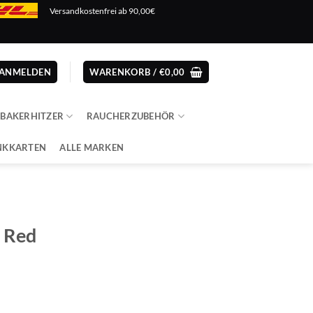
Versandkostenfrei ab 90,00€
ANMELDEN
WARENKORB /
€
0,00
ABAKERHITZER
RAUCHERZUBEHÖR
NKKARTEN
ALLE MARKEN
– Red
cher
ler