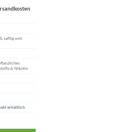
ersandkosten
, saftig und
flanzliches
toffe & Nikotin
ahl erhältlich
0 mg/ml Menge