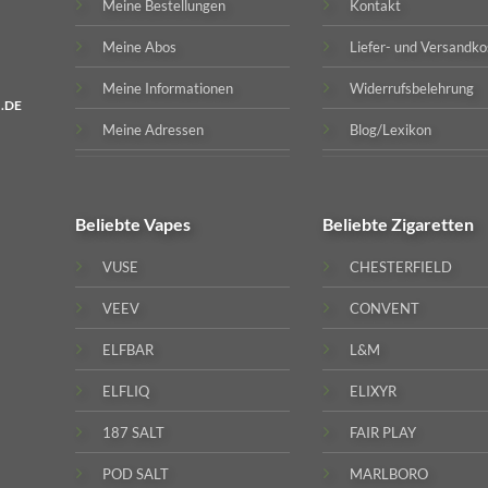
Meine Bestellungen
Kontakt
Meine Abos
Liefer- und Versandko
Meine Informationen
Widerrufsbelehrung
.DE
Meine Adressen
Blog/Lexikon
Beliebte
Vapes
Beliebte
Zigaretten
VUSE
CHESTERFIELD
VEEV
CONVENT
ELFBAR
L&M
ELFLIQ
ELIXYR
187 SALT
FAIR PLAY
POD SALT
MARLBORO