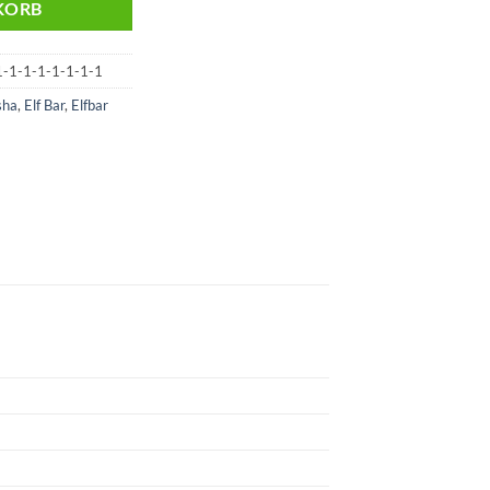
KORB
-1-1-1-1-1-1-1
sha
,
Elf Bar
,
Elfbar