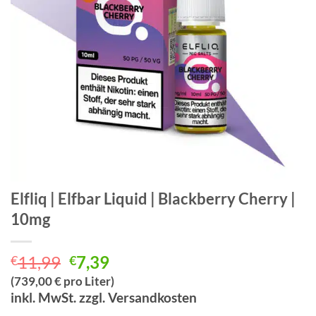
Elfliq | Elfbar Liquid | Blackberry Cherry |
10mg
Ursprünglicher
Aktueller
11,99
7,39
€
€
Preis
Preis
(739,00 € pro Liter)
war:
ist:
inkl. MwSt. zzgl. Versandkosten
€11,99
€7,39.