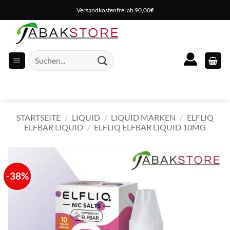
Zum
Versandkostenfrei ab 90,00€
Inhalt
springen
Suche
nach:
STARTSEITE
/
LIQUID
/
LIQUID MARKEN
/
ELFLIQ
ELFBAR LIQUID
/
ELFLIQ ELFBAR LIQUID 10MG
-38%