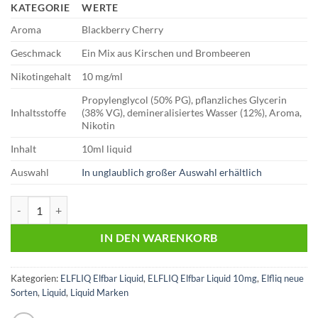
KATEGORIE
WERTE
Aroma
Blackberry Cherry
Geschmack
Ein Mix aus Kirschen und Brombeeren
Nikotingehalt
10 mg/ml
Propylenglycol (50% PG), pflanzliches Glycerin
Inhaltsstoffe
(38% VG), demineralisiertes Wasser (12%), Aroma,
Nikotin
Inhalt
10ml liquid
Auswahl
In unglaublich großer Auswahl erhältlich
Elfliq | Elfbar Liquid | Blackberry Cherry | 10mg Menge
IN DEN WARENKORB
Kategorien:
ELFLIQ Elfbar Liquid
,
ELFLIQ Elfbar Liquid 10mg
,
Elfliq neue
Sorten
,
Liquid
,
Liquid Marken