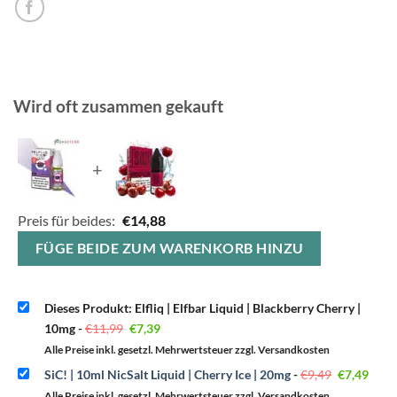
Wird oft zusammen gekauft
+
Preis für beides:
€
14,88
FÜGE BEIDE ZUM WARENKORB HINZU
Dieses Produkt: Elfliq | Elfbar Liquid | Blackberry Cherry |
Ursprünglicher
Aktueller
10mg
-
€
11,99
€
7,39
Preis
Preis
war:
ist:
Alle Preise inkl. gesetzl. Mehrwertsteuer zzgl. Versandkosten
€11,99
€7,39.
Ursprüngl
Aktu
SiC! | 10ml NicSalt Liquid | Cherry Ice | 20mg
-
€
9,49
€
7,49
Preis
Preis
war:
ist:
Alle Preise inkl. gesetzl. Mehrwertsteuer zzgl. Versandkosten