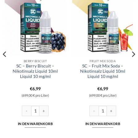
BERRY BISCUIT
FRUIT MIX SODA
SC – Berry Biscuit –
SC – Fruit Mix Soda –
Nikotinsalz Liquid 10ml
Nikotinsalz Liquid 10ml
Liquid 10 mg/ml
Liquid 10 mg/ml
€
6,99
€
6,99
(699,00 € pro Liter)
(699,00 € pro Liter)
 Liquid 10ml Liquid 10 mg/ml Menge
SC - Berry Biscuit - Nikotinsalz Liquid 10ml Liquid 10 mg/ml Menge
SC - Fruit Mix Soda - Nikotin
IN DEN WARENKORB
IN DEN WARENKORB