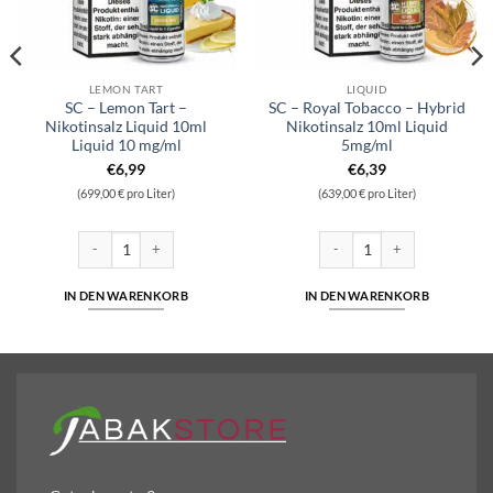
LEMON TART
LIQUID
SC – Lemon Tart –
SC – Royal Tobacco – Hybrid
Nikotinsalz Liquid 10ml
Nikotinsalz 10ml Liquid
Liquid 10 mg/ml
5mg/ml
€
6,99
€
6,39
(699,00 € pro Liter)
(639,00 € pro Liter)
Nikotinsalz 10ml Liquid 5mg/ml Menge
SC - Lemon Tart - Nikotinsalz Liquid 10ml Liquid 10 mg/ml Menge
SC - Royal Tobacco - Hybrid N
IN DEN WARENKORB
IN DEN WARENKORB