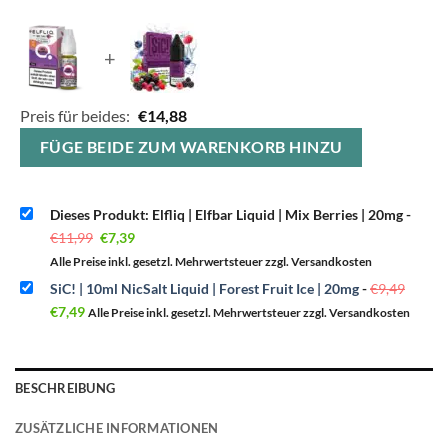
+
Preis für beides:
€
14,88
FÜGE BEIDE ZUM WARENKORB HINZU
Dieses Produkt: Elfliq | Elfbar Liquid | Mix Berries | 20mg
-
Ursprünglicher
Aktueller
€
11,99
€
7,39
Preis
Preis
war:
ist:
Alle Preise inkl. gesetzl. Mehrwertsteuer zzgl. Versandkosten
€11,99
€7,39.
Urspr
SiC! | 10ml NicSalt Liquid | Forest Fruit Ice | 20mg
-
€
9,49
Preis
Aktueller
war:
€
7,49
Alle Preise inkl. gesetzl. Mehrwertsteuer zzgl. Versandkosten
Preis
€9,49
ist:
€7,49.
BESCHREIBUNG
ZUSÄTZLICHE INFORMATIONEN