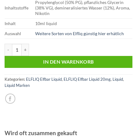
Propylenglycol (50% PG), pflanzliches Glycerin
Inhaltsstoffe
(38% VG), demineralisiertes Wasser (12%), Aroma,
Nikotin
Inhalt
10ml liquid
Auswahl
Weitere Sorten von Elfliq günstig hier erhätlich
Elfliq | Elfbar Liquid | Mix Berries | 20mg Menge
IN DEN WARENKORB
Kategorien:
ELFLIQ Elfbar Liquid
,
ELFLIQ Elfbar Liquid 20mg
,
Liquid
,
Liquid Marken
Wird oft zusammen gekauft