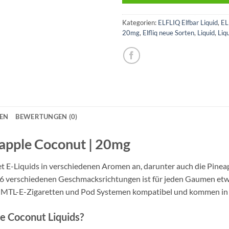
Kategorien:
ELFLIQ Elfbar Liquid
,
EL
20mg
,
Elfliq neue Sorten
,
Liquid
,
Liq
NEN
BEWERTUNGEN (0)
ineapple Coconut | 20mg
et E-Liquids in verschiedenen Aromen an, darunter auch die Pinea
t 26 verschiedenen Geschmacksrichtungen ist für jeden Gaumen etw
mit MTL-E-Zigaretten und Pod Systemen kompatibel und kommen in 
e Coconut Liquids?