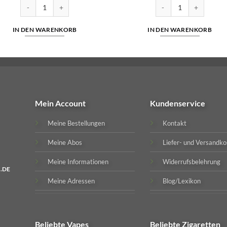
salz 10ml Liquid 5mg/ml Menge
SC - Belgian Waffle - Nikotinsalz Liquid 10ml Liquid 10 mg/ml Menge
SC - Classic Tobacco - 
IN DEN WARENKORB
IN DEN WARENKORB
Mein Account
Kundenservice
Meine Bestellungen
Kontakt
Meine Abos
Liefer- und Versandko
Meine Informationen
Widerrufsbelehrung
.DE
Meine Adressen
Blog/Lexikon
Beliebte
Vapes
Beliebte
Zigaretten