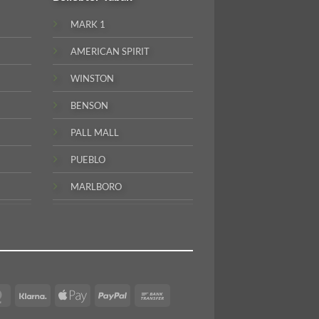
MARK 1
AMERICAN SPIRIT
WINSTON
BENSON
PALL MALL
PUEBLO
MARLBORO
MasterCard
Klarna
Apple
PayPal
Bank
Pay
Transfer