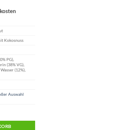
dkosten
ut
it Kokosnuss
50% PG),
erin (38% VG),
 Wasser (12%),
roßer Auswahl
e Coconut | 20mg Menge
KORB