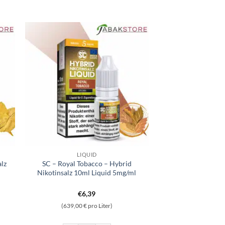
LIQUID
alz
SC – Royal Tobacco – Hybrid
Nikotinsalz 10ml Liquid 5mg/ml
€
6,39
(639,00 € pro Liter)