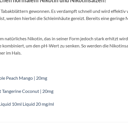
chen normalem Nikotin und Nikotinsalzen?
n Tabakblättern gewonnen. Es verdampft schnell und wird effekti
t, werden hierbei die Schleimhäute gereizt. Bereits eine gering
um natürliches Nikotin, das in seiner Form jedoch stark erhitzt wir
 kombiniert, um den pH-Wert zu senken. So werden die Nikotinsa
r im Hals.
apple Peach Mango | 20mg
et Tangerine Coconut | 20mg
 Liquid 10ml Liquid 20 mg/ml