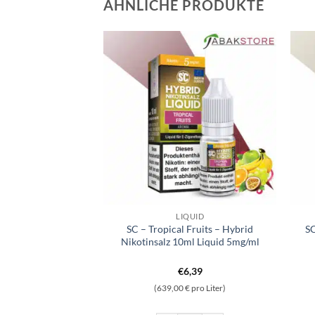
ÄHNLICHE PRODUKTE
PPLE
LIQUID
ikotinsalz Liquid
SC – Tropical Fruits – Hybrid
SC
id 10 mg/ml
Nikotinsalz 10ml Liquid 5mg/ml
6,99
€
6,39
 pro Liter)
(639,00 € pro Liter)