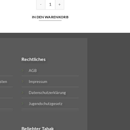
Nikotinsalz Liquid 10ml Liquid 10 mg/ml (ehemalig Tobacco Gold) Menge
SC - Royal Tobacco - Hybrid Nikotinsalz 10ml Liquid 
IN DEN WARENKORB
Rechtliches
AGB
sten
Impressum
Datenschutzerklärung
Jugendschutzgesetz
Beliebter
Tabak