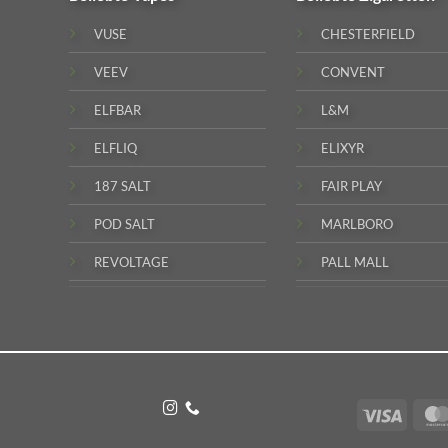
VUSE
CHESTERFIELD
VEEV
CONVENT
ELFBAR
L&M
ELFLIQ
ELIXYR
187 SALT
FAIR PLAY
POD SALT
MARLBORO
REVOLTAGE
PALL MALL
Visa