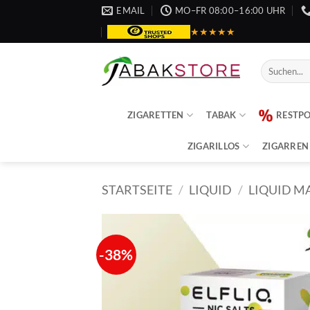
Zum
EMAIL
MO–FR 08:00–16:00 UHR
Inhalt
★★★★★
springen
Suche
nach:
ZIGARETTEN
TABAK
RESTP
ZIGARILLOS
ZIGARREN
STARTSEITE
/
LIQUID
/
LIQUID M
-38%