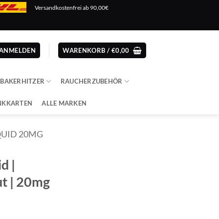
Versandkostenfrei ab 90,00€
ANMELDEN
WARENKORB /
€
0,00
ABAKERHITZER
RAUCHERZUBEHÖR
NKKARTEN
ALLE MARKEN
IQUID 20MG
id |
t | 20mg
cher
ler