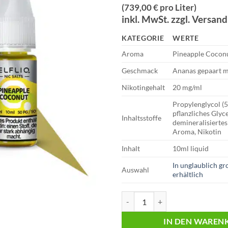
Preis
Preis
(739,00 € pro Liter)
war:
ist:
inkl. MwSt. zzgl. Versan
€11,99
€7,39.
KATEGORIE
WERTE
Aroma
Pineapple Cocon
Geschmack
Ananas gepaart m
Nikotingehalt
20 mg/ml
Propylenglycol (
pflanzliches Glyc
Inhaltsstoffe
demineralisiertes
Aroma, Nikotin
Inhalt
10ml liquid
In unglaublich g
Auswahl
erhältlich
Elfliq | Elfbar Liquid | Pineappl
IN DEN WAREN