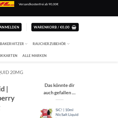
Versandkostenfrei ab 90,00€
ANMELDEN
WARENKORB /
€
0,00
ABAKERHITZER
RAUCHERZUBEHÖR
NKKARTEN
ALLE MARKEN
IQUID 20MG
Das könnte dir
id |
auch gefallen …
berry
g
SiC! | 10ml
NicSalt Liquid