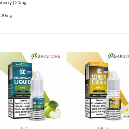
spberry | 20mg
| 20mg
APPLE
LIQUID