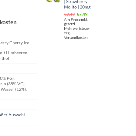
| Strawberry
cher
ler
Mojito | 20mg
Ursprünglicher
Aktueller
€
9,49
€
7,49
Preis
Preis
Alle Preise inkl.
dkosten
gesetzl.
war:
ist:
Mehrwertsteuer
€9,49
€7,49.
zzgl.
Versandkosten
erry Cherry Ice
mit Himbeeren,
nthol
50% PG),
erin (38% VG),
 Wasser (12%),
roßer Auswahl
ry Raspberry Cherry Ice | 20mg Menge