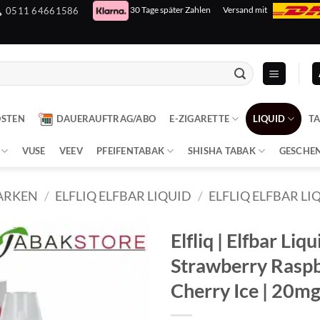
30 Tage später Zahlen
Versand mit
0511 64661586
OSTEN
DAUERAUFTRAG/ABO
E-ZIGARETTE
LIQUID
T
VUSE
VEEV
PFEIFENTABAK
SHISHA TABAK
GESCHE
ARKEN
/
ELFLIQ ELFBAR LIQUID
/
ELFLIQ ELFBAR L
Elfliq | Elfbar Liqu
Strawberry Rasp
Cherry Ice | 20m