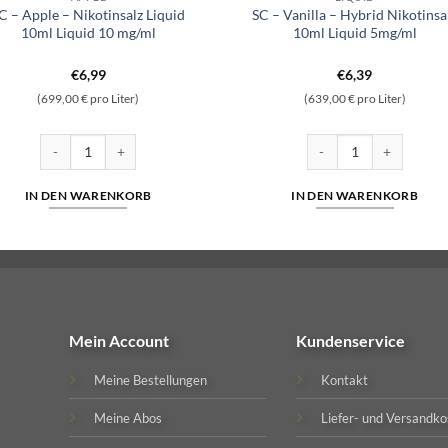
C – Apple – Nikotinsalz Liquid
SC – Vanilla – Hybrid Nikotinsa
10ml Liquid 10 mg/ml
10ml Liquid 5mg/ml
€
6,99
€
6,39
(699,00 € pro Liter)
(639,00 € pro Liter)
salz 10ml Liquid 5mg/ml Menge
SC - Apple - Nikotinsalz Liquid 10ml Liquid 10 mg/ml Menge
SC - Vanilla - Hybrid N
IN DEN WARENKORB
IN DEN WARENKORB
Mein Account
Kundenservice
Meine Bestellungen
Kontakt
Meine Abos
Liefer- und Versandko