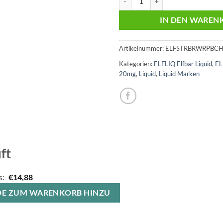
IN DEN WAREN
Artikelnummer:
ELFSTRBRWRPBC
Kategorien:
ELFLIQ Elfbar Liquid
,
EL
20mg
,
Liquid
,
Liquid Marken
ft
s:
€
14,88
E BEIDE ZUM WARENKORB HINZU
Ursprünglicher
Aktueller