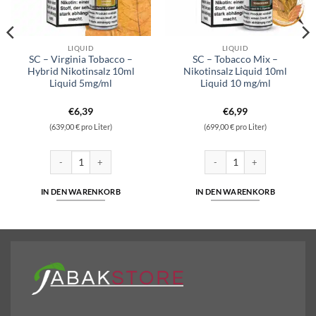
LIQUID
LIQUID
SC – Virginia Tobacco –
SC – Tobacco Mix –
Hybrid Nikotinsalz 10ml
Nikotinsalz Liquid 10ml
Liquid 5mg/ml
Liquid 10 mg/ml
€
6,39
€
6,99
(639,00 € pro Liter)
(699,00 € pro Liter)
otinsalz 10ml Liquid 5mg/ml Menge
SC - Virginia Tobacco - Hybrid Nikotinsalz 10ml Liquid 5mg/ml Menge
SC - Tobacco Mix - Nikotinsal
IN DEN WARENKORB
IN DEN WARENKORB