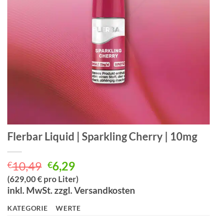
Flerbar Liquid | Sparkling Cherry | 10mg
Ursprünglicher
Aktueller
10,49
6,29
€
€
Preis
Preis
(629,00 € pro Liter)
war:
ist:
inkl. MwSt. zzgl. Versandkosten
€10,49
€6,29.
KATEGORIE
WERTE