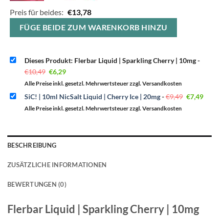
Preis für beides:
€
13,78
FÜGE BEIDE ZUM WARENKORB HINZU
Dieses Produkt: Flerbar Liquid | Sparkling Cherry | 10mg
-
Ursprünglicher
Aktueller
€
10,49
€
6,29
Preis
Preis
war:
ist:
Alle Preise inkl. gesetzl. Mehrwertsteuer zzgl. Versandkosten
€10,49
€6,29.
Ursprüngl
Aktu
SiC! | 10ml NicSalt Liquid | Cherry Ice | 20mg
-
€
9,49
€
7,49
Preis
Preis
war:
ist:
Alle Preise inkl. gesetzl. Mehrwertsteuer zzgl. Versandkosten
€9,49
€7,49
BESCHREIBUNG
ZUSÄTZLICHE INFORMATIONEN
BEWERTUNGEN (0)
Flerbar Liquid | Sparkling Cherry | 10mg