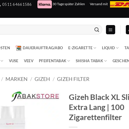
30 Tage später Zahlen
Versand mit
0511 64661586
OSTEN
DAUERAUFTRAG/ABO
E-ZIGARETTE
LIQUID
T
VUSE
VEEV
PFEIFENTABAK
SHISHA TABAK
GESCHE
/
MARKEN
/
GIZEH
/
GIZEH FILTER
Gizeh Black XL Sl
Extra Lang | 100
Zigarettenfilter