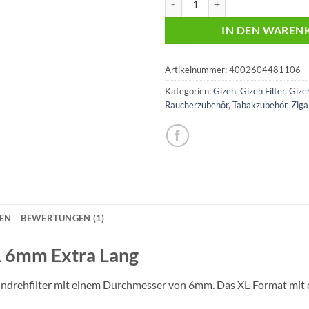
IN DEN WAREN
Artikelnummer:
4002604481106
Kategorien:
Gizeh
,
Gizeh Filter
,
Gizeh
Raucherzubehör
,
Tabakzubehör
,
Ziga
NEN
BEWERTUNGEN (1)
XL 6mm Extra Lang
drehfilter mit einem Durchmesser von 6mm. Das XL-Format mit e