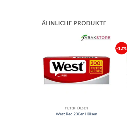
ÄHNLICHE PRODUKTE
-12%
RHÜLSEN
FILTERHÜLSEN
ra Hülsen 250er
West Red 200er Hülsen