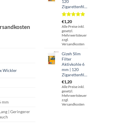
120
Zigarettenfilter
er
er
Bewertet
1
€
1,20
mit
5.00
ersandkosten
Alle Preise inkl.
von 5,
gesetzl.
basierend
Mehrwertsteuer
auf
zzgl.
Kundenbewertung
Versandkosten
Gizeh Slim
Filter
Aktivkohle 6
mm | 120
ix Wickler
Zigarettenfilter
€
1,20
Alle Preise inkl.
gesetzl.
Mehrwertsteuer
zzgl.
 6 mm
Versandkosten
ang | Geringerer
auch
Lang | 100 Zigarettenfilter Menge