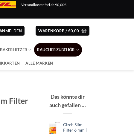
Versandkostenfrei ab 90,00€
ANMELDEN
WARENKORB /
€
0,00
ABAKERHITZER
RAUCHERZUBEHÖR
NKKARTEN
ALLE MARKEN
Das könnte dir
im Filter
auch gefallen …
Gizeh Slim
Filter 6 mm |