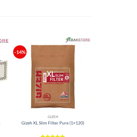
-14%
GIZEH
t
Gizeh XL Slim Filter Pure (1×120)