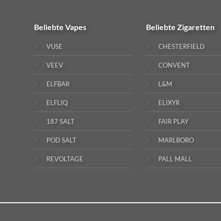
Beliebte
Vapes
Beliebte
Zigaretten
VUSE
CHESTERFIELD
VEEV
CONVENT
ELFBAR
L&M
ELFLIQ
ELIXYR
187 SALT
FAIR PLAY
POD SALT
MARLBORO
REVOLTAGE
PALL MALL