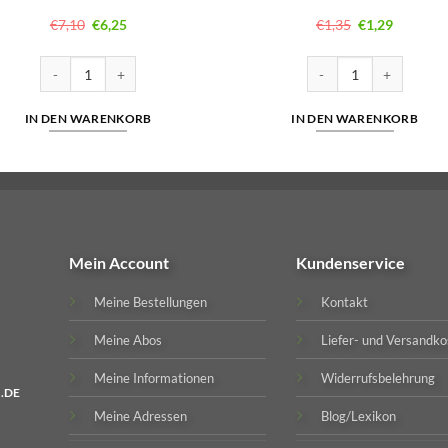
Ursprünglicher
Aktueller
Ursprüngliche
Aktuelle
€
7,10
€
6,25
€
1,35
€
1,29
Preis
Preis
Preis
Preis
war:
ist:
war:
ist:
€7,10
€6,25.
€1,35
€1,29.
OCB Activ Tips Slim | 50er Menge
OCB Weiß Extra Long 3
IN DEN WARENKORB
IN DEN WARENKORB
Mein Account
Kundenservice
Meine Bestellungen
Kontakt
Meine Abos
Liefer- und Versandko
Meine Informationen
Widerrufsbelehrung
.DE
Meine Adressen
Blog/Lexikon