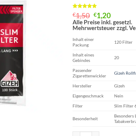
Bewertet
1
Ursprünglich
Aktuell
1,50
1,20
€
€
mit
5
von
Preis
Preis
Alle Preise inkl. gesetzl.
5, basierend
Mehrwertsteuer zzgl. V
auf
war:
ist:
Kundenbewertung
€1,50
€1,20.
Inhalt einer
120 Filter
Packung
Inhalt eines
20
Gebindes
Passender
Gizeh Rollf
Zigarettenwickler
Hersteller
Gizeh
Eigengeschmack
Nein
Filter
Slim Filter
Besonders L
Besonderheit
Tabakverbr
Gizeh Black XL Slim Filter Extra 