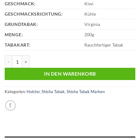
GESCHMACK:
Kiwi
GESCHMACKSRICHTUNG:
Kühle
GRUNDTABAK:
Virginia
MENGE:
200g
TABAKART:
Rauchfertiger Tabak
Holster | Shisha Tabak | 200g | Quwi Punch Menge
IN DEN WARENKORB
Kategorien:
Holster
,
Shisha Tabak
,
Shisha Tabak Marken