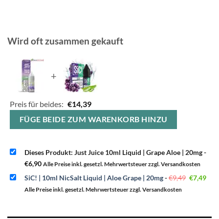
Wird oft zusammen gekauft
+
Preis für beides:
€
14,39
FÜGE BEIDE ZUM WARENKORB HINZU
Dieses Produkt: Just Juice 10ml Liquid | Grape Aloe | 20mg
-
€
6,90
Alle Preise inkl. gesetzl. Mehrwertsteuer zzgl. Versandkosten
Ursprüngl
Aktu
SiC! | 10ml NicSalt Liquid | Aloe Grape | 20mg
-
€
9,49
€
7,49
Preis
Prei
war:
ist:
Alle Preise inkl. gesetzl. Mehrwertsteuer zzgl. Versandkosten
€9,49
€7,4