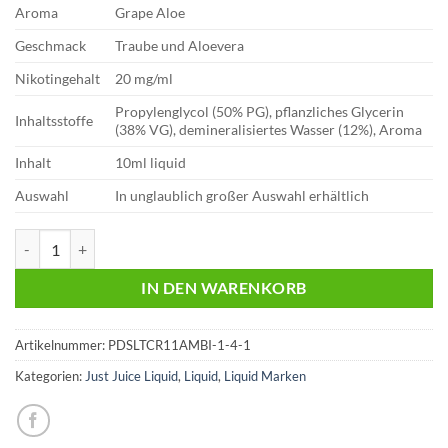
Aroma
Grape Aloe
Geschmack
Traube und Aloevera
Nikotingehalt
20 mg/ml
Propylenglycol (50% PG), pflanzliches Glycerin
Inhaltsstoffe
(38% VG), demineralisiertes Wasser (12%), Aroma
Inhalt
10ml liquid
Auswahl
In unglaublich großer Auswahl erhältlich
Just Juice 10ml Liquid | Grape Aloe | 20mg Menge
IN DEN WARENKORB
Artikelnummer:
PDSLTCR11AMBI-1-4-1
Kategorien:
Just Juice Liquid
,
Liquid
,
Liquid Marken