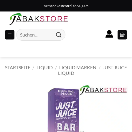
Zum
Versandkostenfrei ab 90,00€
Inhalt
springen
Suche
nach:
STARTSEITE
/
LIQUID
/
LIQUID MARKEN
/
JUST JUICE
LIQUID