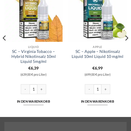
LIQUID
APPLE
SC – Virginia Tobacco –
SC – Apple – Nikotinsalz
Hybrid Nikotinsalz 10ml
Liquid 10ml Liquid 10 mg/ml
Liquid 5mg/ml
€
6,39
€
6,99
(639,00 € pro Liter)
(699,00 € pro Liter)
alz Liquid 10ml Liquid 10 mg/ml Menge
SC - Virginia Tobacco - Hybrid Nikotinsalz 10ml Liquid 5mg/ml Menge
SC - Apple - Nikotinsalz Liqu
IN DEN WARENKORB
IN DEN WARENKORB