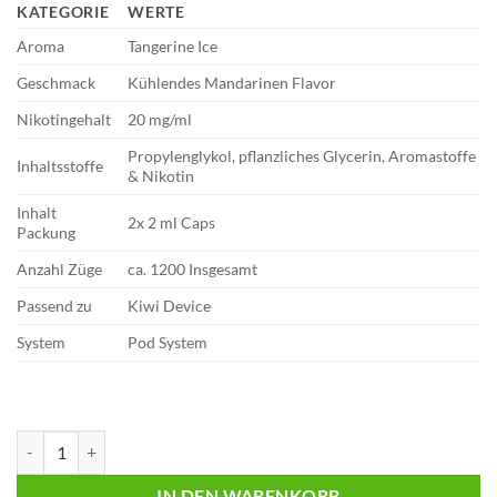
KATEGORIE
WERTE
Aroma
Tangerine Ice
Geschmack
Kühlendes Mandarinen Flavor
Nikotingehalt
20 mg/ml
Propylenglykol, pflanzliches Glycerin, Aromastoffe
Inhaltsstoffe
& Nikotin
Inhalt
2x 2 ml Caps
Packung
Anzahl Züge
ca. 1200 Insgesamt
Passend zu
Kiwi Device
System
Pod System
Kiwi GO Plus Pods | 2er Pack | Tangerine Ice 20mg Menge
IN DEN WARENKORB