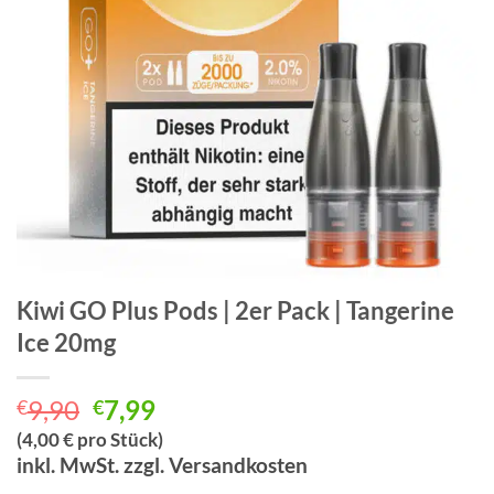
Kiwi GO Plus Pods | 2er Pack | Tangerine
Ice 20mg
Ursprünglicher
Aktueller
9,90
7,99
€
€
Preis
Preis
(4,00 € pro Stück)
war:
ist:
inkl. MwSt. zzgl. Versandkosten
€9,90
€7,99.