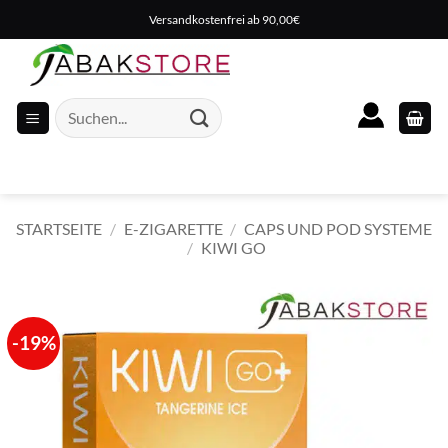
Zum
Versandkostenfrei ab 90,00€
Inhalt
springen
Suche
nach:
STARTSEITE
/
E-ZIGARETTE
/
CAPS UND POD SYSTEME
/
KIWI GO
-19%