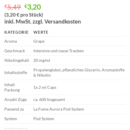
Ursprünglicher
Aktueller
5,49
3,20
€
€
Preis
Preis
(3,20 € pro Stück)
war:
ist:
inkl. MwSt. zzgl. Versandkosten
€5,49
€3,20.
KATEGORIE
WERTE
Aroma
Grape
Geschmack
Intensive und nasse Trauben
Nikotingehalt
20 mg/ml
Propylenglykol, pflanzliches Glycerin, Aromastoffe
Inhaltsstoffe
& Nikotin
Inhalt
1x 2 ml Caps
Packung
Anzahl Züge
ca. 600 Insgesamt
Passend zu
La Fume Aurora Pod System
System
Pod System