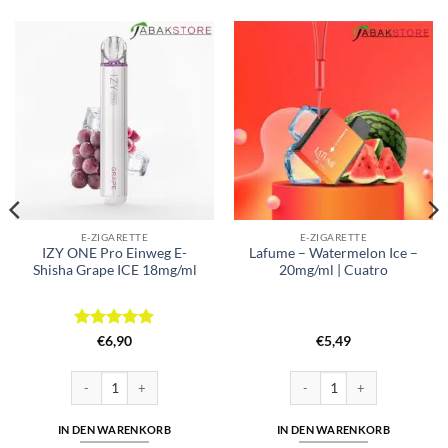
E-ZIGARETTE
E-ZIGARETTE
IZY ONE Pro Einweg E-
Lafume – Watermelon Ice –
Shisha Grape ICE 18mg/ml
20mg/ml | Cuatro
Bewertet
€
6,90
€
5,49
mit
5
von
5
te - Strawberry Elfergy 20mg Menge
IZY ONE Pro Einweg E-Shisha Grape ICE 18mg/ml Menge
Lafume - Watermelon Ice - 20
IN DEN WARENKORB
IN DEN WARENKORB