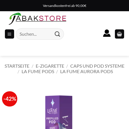
Zum
Versandkostenfrei ab 90,00€
Inhalt
springen
Suche
nach:
STARTSEITE
/
E-ZIGARETTE
/
CAPS UND POD SYSTEME
/
LA FUME PODS
/
LA FUME AURORA PODS
-42%