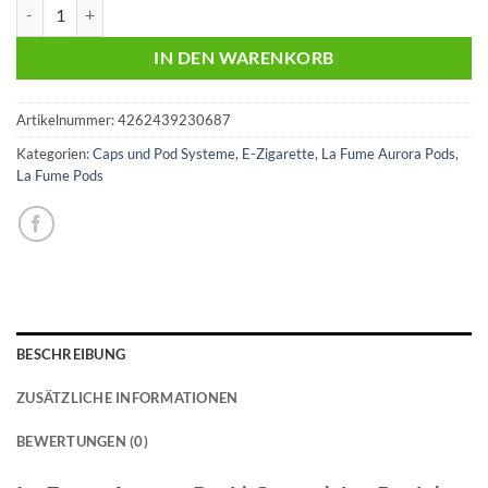
La Fume Aurora Pod | Grape | 1er Pack | 20mg Menge
IN DEN WARENKORB
Artikelnummer:
4262439230687
Kategorien:
Caps und Pod Systeme
,
E-Zigarette
,
La Fume Aurora Pods
,
La Fume Pods
BESCHREIBUNG
ZUSÄTZLICHE INFORMATIONEN
BEWERTUNGEN (0)