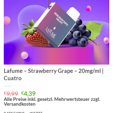
Lafume – Strawberry Grape – 20mg/ml |
Cuatro
Ursprünglicher
Aktueller
9,99
4,39
€
€
Preis
Preis
Alle Preise inkl. gesetzl. Mehrwertsteuer zzgl.
Versandkosten
war:
ist:
€9,99
€4,39.