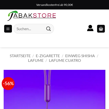
Zum
Versandkostenfrei ab 90,00€
Inhalt
springen
Suche
nach:
STARTSEITE
/
E-ZIGARETTE
/
EINWEG SHISHA
/
LAFUME
/
LAFUME CUATRO
-56%