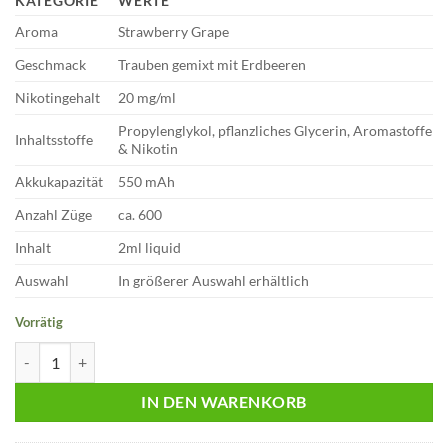
KATEGORIE
WERTE
Aroma
Strawberry Grape
Geschmack
Trauben gemixt mit Erdbeeren
Nikotingehalt
20 mg/ml
Propylenglykol, pflanzliches Glycerin, Aromastoffe
Inhaltsstoffe
& Nikotin
Akkukapazität
550 mAh
Anzahl Züge
ca. 600
Inhalt
2ml liquid
Auswahl
In größerer Auswahl erhältlich
Vorrätig
Lafume – Strawberry Grape – 20mg/ml | Cuatro Menge
IN DEN WARENKORB