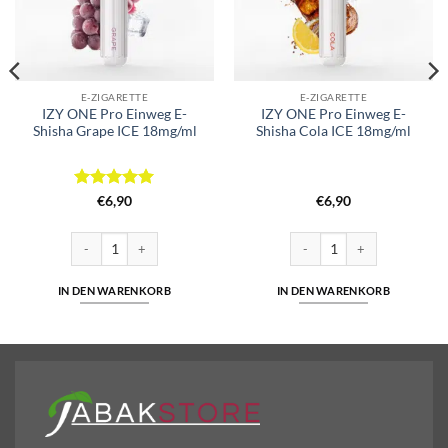
E-ZIGARETTE
E-ZIGARETTE
IZY ONE Pro Einweg E-
IZY ONE Pro Einweg E-
Shisha Grape ICE 18mg/ml
Shisha Cola ICE 18mg/ml
Bewertet
€
6,90
€
6,90
mit
5
von
5
0mg/ml | Cuatro Menge
IZY ONE Pro Einweg E-Shisha Grape ICE 18mg/ml Menge
IZY ONE Pro Einweg E-Shisha
IN DEN WARENKORB
IN DEN WARENKORB