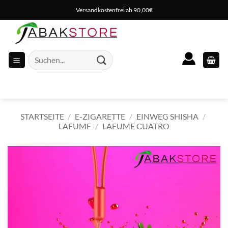
Zum
Versandkostenfrei ab 90,00€
Inhalt
springen
Suche
nach:
STARTSEITE
/
E-ZIGARETTE
/
EINWEG SHISHA
/
LAFUME
/
LAFUME CUATRO