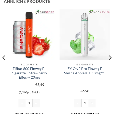
ÄHNLICHE PRODUKTE
E-ZIGARETTE
E-ZIGARETTE
Elfbar 600 Einweg E-
IZY ONE Pro Einweg E-
Zigarette – Strawberry
Shisha Apple ICE 18mg/ml
Elfergy 20mg
€
5,49
€
6,90
(5,49 € pro Stück)
ha Pineapple ICE 18mg/ml Menge
Elfbar 600 Einweg E-Zigarette - Strawberry Elfergy 20mg Menge
IZY ONE Pro Einweg E-Shisha
IN DEN WARENKORB
IN DEN WARENKORB