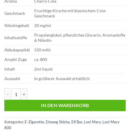
Aroma
Cherry Cola
Fruchtige Kirsche mit klassischem Cola-
Geschmack
Geschmack
Nikotingehalt
20 mg/ml
Propylenglykol, pflanzliches Glycerin, Aromastoffe
Inhaltsstoffe
& Nikotin
Akkukapazität
550 mAh
Anzahl Züge
ca. 800
Inhalt
2ml liquid
Auswahl
In größerer Auswahl erhältlich
Lost Mary 800 | Cherry Cola | 20mg Menge
IN DEN WARENKORB
Kategorien:
E-Zigarette
,
Einweg Shisha
,
Elf Bar
,
Lost Mary
,
Lost Mary
800