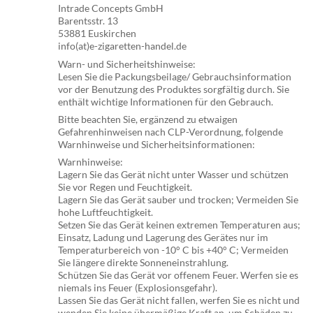
Intrade Concepts GmbH
Barentsstr. 13
53881 Euskirchen
info(at)e-zigaretten-handel.de
Warn- und Sicherheitshinweise:
Lesen Sie die Packungsbeilage/ Gebrauchsinformation
vor der Benutzung des Produktes sorgfältig durch. Sie
enthält wichtige Informationen für den Gebrauch.
Bitte beachten Sie, ergänzend zu etwaigen
Gefahrenhinweisen nach CLP-Verordnung, folgende
Warnhinweise und Sicherheitsinformationen:
Warnhinweise:
Lagern Sie das Gerät nicht unter Wasser und schützen
Sie vor Regen und Feuchtigkeit.
Lagern Sie das Gerät sauber und trocken; Vermeiden Sie
hohe Luftfeuchtigkeit.
Setzen Sie das Gerät keinen extremen Temperaturen aus;
Einsatz, Ladung und Lagerung des Gerätes nur im
Temperaturbereich von -10° C bis +40° C; Vermeiden
Sie längere direkte Sonneneinstrahlung.
Schützen Sie das Gerät vor offenem Feuer. Werfen sie es
niemals ins Feuer (Explosionsgefahr).
Lassen Sie das Gerät nicht fallen, werfen Sie es nicht und
wenden Sie keine übermäßige Kraft an, um Schäden zu