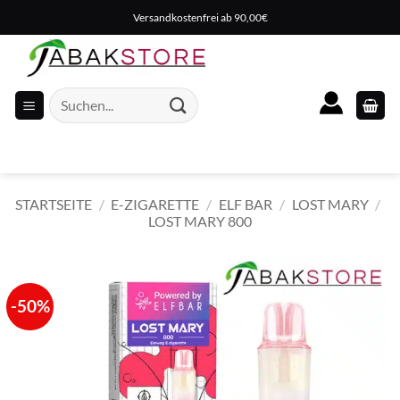
Zum
Versandkostenfrei ab 90,00€
Inhalt
springen
Suche
nach:
STARTSEITE
/
E-ZIGARETTE
/
ELF BAR
/
LOST MARY
/
LOST MARY 800
-50%