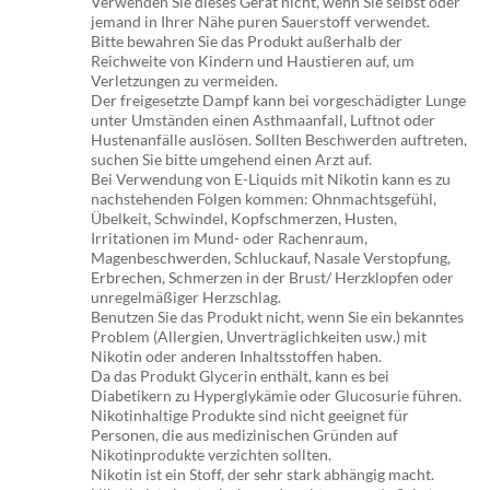
Verwenden Sie dieses Gerät nicht, wenn Sie selbst oder
jemand in Ihrer Nähe puren Sauerstoff verwendet.
Bitte bewahren Sie das Produkt außerhalb der
Reichweite von Kindern und Haustieren auf, um
Verletzungen zu vermeiden.
Der freigesetzte Dampf kann bei vorgeschädigter Lunge
unter Umständen einen Asthmaanfall, Luftnot oder
Hustenanfälle auslösen. Sollten Beschwerden auftreten,
suchen Sie bitte umgehend einen Arzt auf.
Bei Verwendung von E-Liquids mit Nikotin kann es zu
nachstehenden Folgen kommen: Ohnmachtsgefühl,
Übelkeit, Schwindel, Kopfschmerzen, Husten,
Irritationen im Mund- oder Rachenraum,
Magenbeschwerden, Schluckauf, Nasale Verstopfung,
Erbrechen, Schmerzen in der Brust/ Herzklopfen oder
unregelmäßiger Herzschlag.
Benutzen Sie das Produkt nicht, wenn Sie ein bekanntes
Problem (Allergien, Unverträglichkeiten usw.) mit
Nikotin oder anderen Inhaltsstoffen haben.
Da das Produkt Glycerin enthält, kann es bei
Diabetikern zu Hyperglykämie oder Glucosurie führen.
Nikotinhaltige Produkte sind nicht geeignet für
Personen, die aus medizinischen Gründen auf
Nikotinprodukte verzichten sollten.
Nikotin ist ein Stoff, der sehr stark abhängig macht.