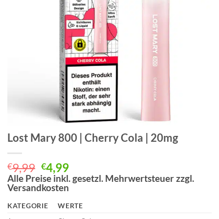
Lost Mary 800 | Cherry Cola | 20mg
Ursprünglicher
Aktueller
9,99
4,99
€
€
Preis
Preis
Alle Preise inkl. gesetzl. Mehrwertsteuer zzgl.
Versandkosten
war:
ist:
€9,99
€4,99.
KATEGORIE
WERTE