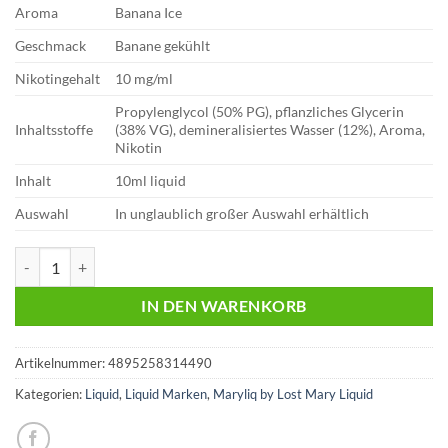
Aroma
Banana Ice
Geschmack
Banane gekühlt
Nikotingehalt
10 mg/ml
Propylenglycol (50% PG), pflanzliches Glycerin
Inhaltsstoffe
(38% VG), demineralisiertes Wasser (12%), Aroma,
Nikotin
Inhalt
10ml liquid
Auswahl
In unglaublich großer Auswahl erhältlich
Lost Mary Liquid | Banana Ice | 10mg Menge
IN DEN WARENKORB
Artikelnummer:
4895258314490
Kategorien:
Liquid
,
Liquid Marken
,
Maryliq by Lost Mary Liquid