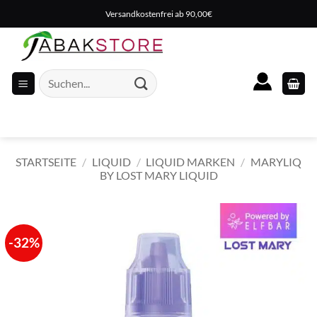
Zum
Versandkostenfrei ab 90,00€
Inhalt
springen
Suche
nach:
STARTSEITE
/
LIQUID
/
LIQUID MARKEN
/
MARYLIQ
BY LOST MARY LIQUID
-32%