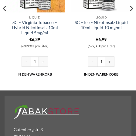
LIQUID
LIQUID
SC – Virginia Tobacco –
SC – Ice – Nikotinsalz Liquid
Hybrid Nikotinsalz 10ml
10ml Liquid 10 mg/ml
Liquid 5mg/ml
€
6,39
€
6,99
(639,00 € pro Liter)
(699,00 € pro Liter)
ikotinsalz Liquid 10ml Liquid 10 mg/ml Menge
SC - Virginia Tobacco - Hybrid Nikotinsalz 10ml Liquid 5mg/ml Menge
SC - Ice - Nikotinsalz Liquid 
IN DEN WARENKORB
IN DEN WARENKORB
Gutenbergstr. 3