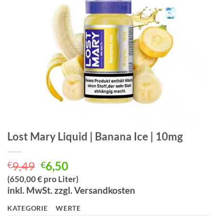
Lost Mary Liquid | Banana Ice | 10mg
Ursprünglicher
Aktueller
9,49
6,50
€
€
Preis
Preis
(650,00 € pro Liter)
war:
ist:
inkl. MwSt. zzgl. Versandkosten
€9,49
€6,50.
KATEGORIE
WERTE