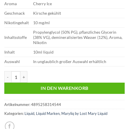
Aroma
Cherry Ice
Geschmack
Kirsche gekühlt
Nikotingehalt
10 mg/ml
Propylenglycol (50% PG), pflanzliches Glycerin
Inhaltsstoffe
(38% VG), demineralisiertes Wasser (12%), Aroma,
Nikotin
Inhalt
10ml liquid
Auswahl
In unglaublich großer Auswahl erhältlich
Lost Mary Liquid | Cherry Ice | 10mg Menge
IN DEN WARENKORB
Artikelnummer:
4895258314544
Kategorien:
Liquid
,
Liquid Marken
,
Maryliq by Lost Mary Liquid