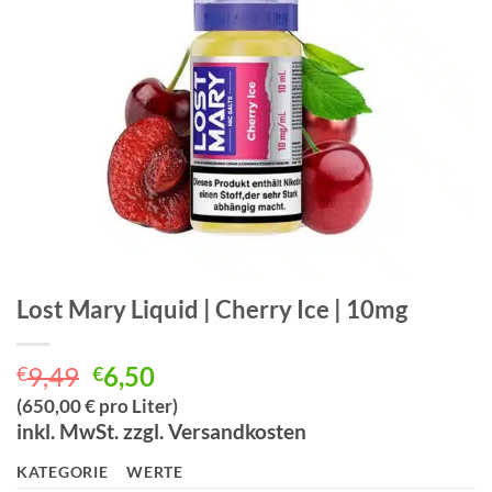
Lost Mary Liquid | Cherry Ice | 10mg
Ursprünglicher
Aktueller
9,49
6,50
€
€
Preis
Preis
(650,00 € pro Liter)
war:
ist:
inkl. MwSt. zzgl. Versandkosten
€9,49
€6,50.
KATEGORIE
WERTE