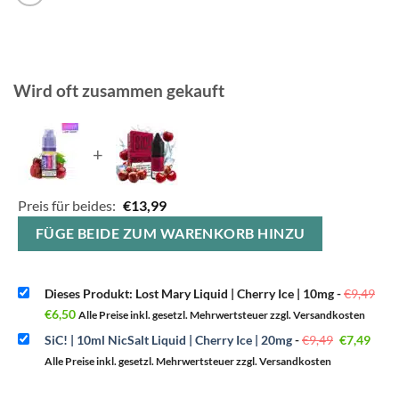
Wird oft zusammen gekauft
+
Preis für beides:
€
13,99
FÜGE BEIDE ZUM WARENKORB HINZU
Dieses Produkt: Lost Mary Liquid | Cherry Ice | 10mg
-
€
9,49
Ursprünglicher
Aktueller
€
6,50
Alle Preise inkl. gesetzl. Mehrwertsteuer zzgl. Versandkosten
Preis
Preis
war:
ist:
Ursprüngl
Aktu
SiC! | 10ml NicSalt Liquid | Cherry Ice | 20mg
-
€
9,49
€
7,49
€9,49
€6,50.
Preis
Preis
war:
ist:
Alle Preise inkl. gesetzl. Mehrwertsteuer zzgl. Versandkosten
€9,49
€7,49