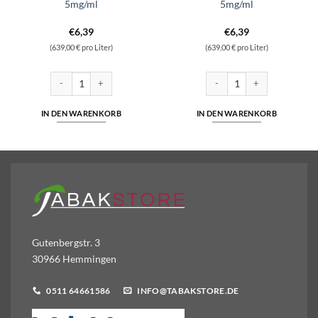
5mg/ml
5mg/ml
€
6,39
€
6,39
(639,00 € pro Liter)
(639,00 € pro Liter)
insalz 10ml Liquid 5mg/ml Menge
SC - Dark Berries - Hybrid Nikotinsalz 10ml Liquid 5mg/ml Menge
SC - Eisbonbon - Hybrid Niko
IN DEN WARENKORB
IN DEN WARENKORB
Gutenbergstr. 3
30966 Hemmingen
0511 64661586
INFO@TABAKSTORE.DE