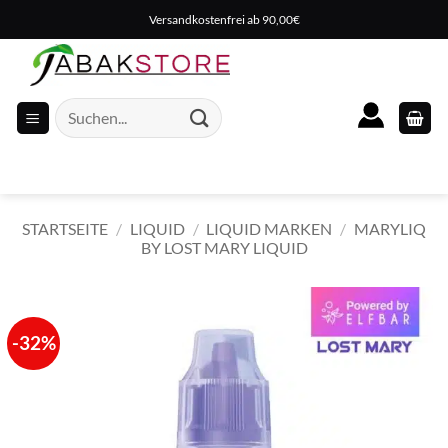
Zum
Versandkostenfrei ab 90,00€
Inhalt
springen
Suche
nach:
STARTSEITE
/
LIQUID
/
LIQUID MARKEN
/
MARYLIQ
BY LOST MARY LIQUID
-32%