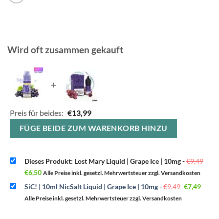
Wird oft zusammen gekauft
+
Preis für beides:
€
13,99
FÜGE BEIDE ZUM WARENKORB HINZU
Ursp
Dieses Produkt: Lost Mary Liquid | Grape Ice | 10mg
-
€
9,49
Prei
Aktueller
war:
€
6,50
Alle Preise inkl. gesetzl. Mehrwertsteuer zzgl. Versandkosten
Preis
€9,4
ist:
Ursprüngli
Aktue
SiC! | 10ml NicSalt Liquid | Grape Ice | 10mg
-
€
9,49
€
7,49
€6,50.
Preis
Preis
war:
ist:
Alle Preise inkl. gesetzl. Mehrwertsteuer zzgl. Versandkosten
€9,49
€7,49