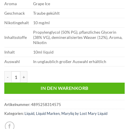
Aroma
Grape Ice
Geschmack
Traube gekühlt
Nikotingehalt
10 mg/ml
Propylenglycol (50% PG), pflanzliches Glycerin
Inhaltsstoffe
(38% VG), demineralisiertes Wasser (12%), Aroma,
Nikotin
Inhalt
10ml liquid
Auswahl
In unglaublich großer Auswahl erhältlich
Lost Mary Liquid | Grape Ice | 10mg Menge
IN DEN WARENKORB
Artikelnummer:
4895258314575
Kategorien:
Liquid
,
Liquid Marken
,
Maryliq by Lost Mary Liquid