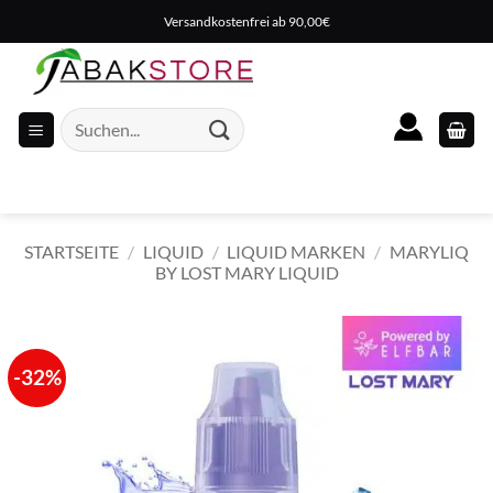
Zum
Versandkostenfrei ab 90,00€
Inhalt
springen
Suche
nach:
STARTSEITE
/
LIQUID
/
LIQUID MARKEN
/
MARYLIQ
BY LOST MARY LIQUID
-32%