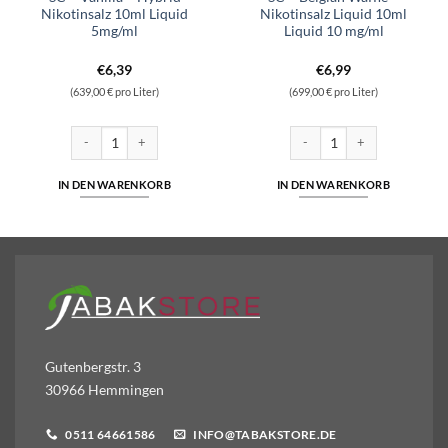
Nikotinsalz 10ml Liquid
Nikotinsalz Liquid 10ml
5mg/ml
Liquid 10 mg/ml
€
6,39
€
6,99
(639,00 € pro Liter)
(699,00 € pro Liter)
Nikotinsalz 10ml Liquid 5mg/ml Menge
SC - Vanilla - Hybrid Nikotinsalz 10ml Liquid 5mg/ml Menge
SC - Belgian Waffle - Nikotins
IN DEN WARENKORB
IN DEN WARENKORB
Gutenbergstr. 3
30966 Hemmingen
0511 64661586
INFO@TABAKSTORE.DE