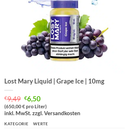
Lost Mary Liquid | Grape Ice | 10mg
Ursprünglicher
Aktueller
9,49
6,50
€
€
Preis
Preis
(650,00 € pro Liter)
war:
ist:
inkl. MwSt. zzgl. Versandkosten
€9,49
€6,50.
KATEGORIE
WERTE