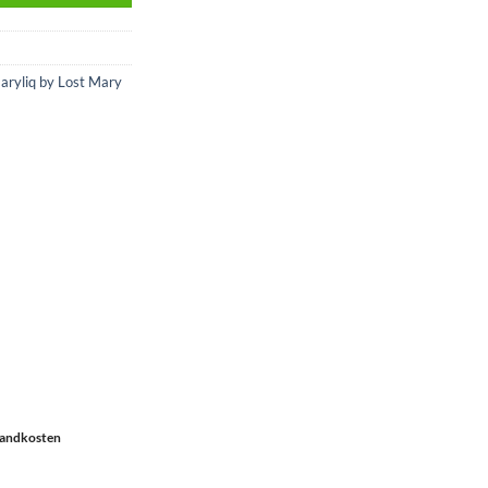
aryliq by Lost Mary
rsandkosten
n