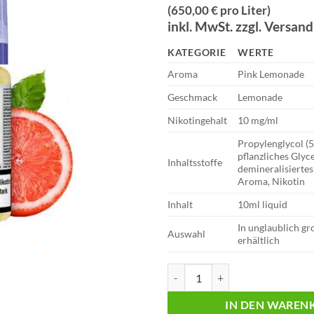
Preis
Preis
(650,00 € pro Liter)
war:
ist:
inkl. MwSt. zzgl. Versan
€9,49
€6,50.
KATEGORIE
WERTE
Aroma
Pink Lemonade
Geschmack
Lemonade
Nikotingehalt
10 mg/ml
Propylenglycol (
pflanzliches Glyc
Inhaltsstoffe
demineralisiertes
Aroma, Nikotin
Inhalt
10ml liquid
In unglaublich g
Auswahl
erhältlich
Lost Mary Liquid | Pink Lemonad
IN DEN WAREN