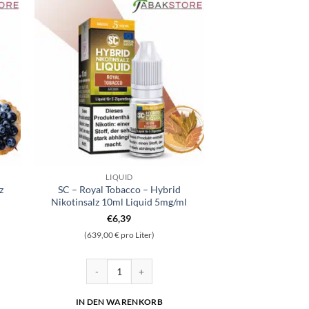
LIQUID
z
SC – Royal Tobacco – Hybrid
Nikotinsalz 10ml Liquid 5mg/ml
€
6,39
(639,00 € pro Liter)
kotinsalz Liquid 10ml Liquid 10 mg/ml Menge
SC - Royal Tobacco - Hybrid Nikotinsalz 10ml Liquid 
IN DEN WARENKORB