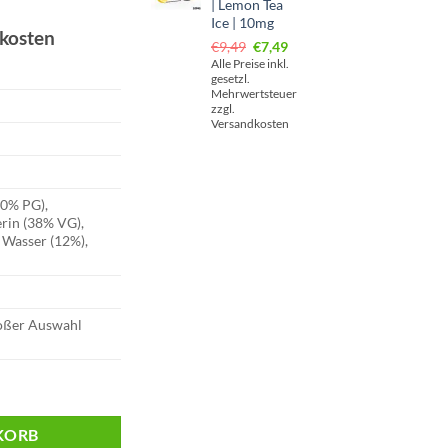
| Lemon Tea
Ice | 10mg
dkosten
Ursprünglicher
Aktueller
€
9,49
€
7,49
Preis
Preis
Alle Preise inkl.
gesetzl.
war:
ist:
Mehrwertsteuer
€9,49
€7,49.
zzgl.
Versandkosten
50% PG),
erin (38% VG),
 Wasser (12%),
roßer Auswahl
e | 10mg Menge
KORB