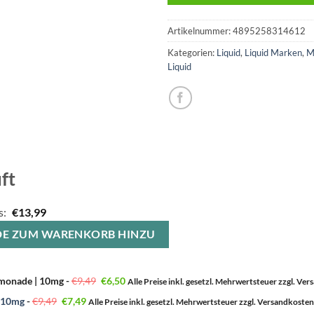
Artikelnummer:
4895258314612
Kategorien:
Liquid
,
Liquid Marken
,
M
Liquid
ft
s:
€
13,99
E BEIDE ZUM WARENKORB HINZU
Ursprünglicher
Aktueller
Lemonade | 10mg
-
€
9,49
€
6,50
Alle Preise inkl. gesetzl. Mehrwertsteuer zzgl. Ve
Preis
Preis
war:
ist:
Ursprünglicher
Aktueller
 | 10mg
-
€
9,49
€
7,49
Alle Preise inkl. gesetzl. Mehrwertsteuer zzgl. Versandkoste
€9,49
€6,50.
Preis
Preis