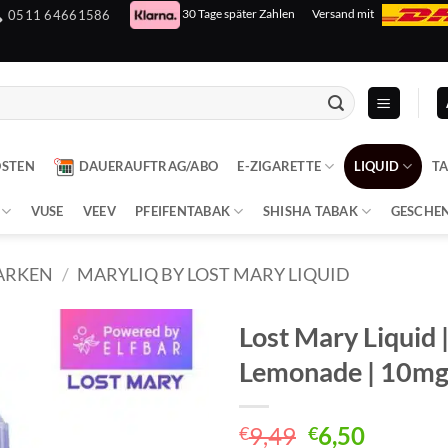
30 Tage später Zahlen
Versand mit
0511 64661586
OSTEN
DAUERAUFTRAG/ABO
E-ZIGARETTE
LIQUID
T
VUSE
VEEV
PFEIFENTABAK
SHISHA TABAK
GESCHE
ARKEN
/
MARYLIQ BY LOST MARY LIQUID
Lost Mary Liquid 
Lemonade | 10m
Ursprünglich
Aktuell
9,49
6,50
€
€