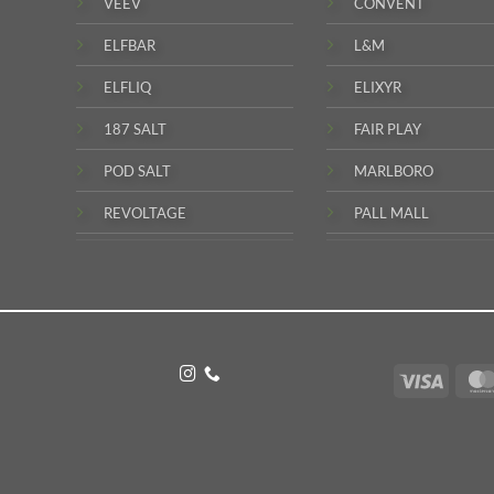
VEEV
CONVENT
ELFBAR
L&M
ELFLIQ
ELIXYR
187 SALT
FAIR PLAY
POD SALT
MARLBORO
REVOLTAGE
PALL MALL
Visa