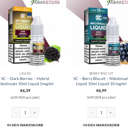
LIQUID
BERRY BISCUIT
SC – Dark Berries – Hybrid
SC – Berry Biscuit – Nikotinsal
ikotinsalz 10ml Liquid 5mg/ml
Liquid 10ml Liquid 10 mg/ml
€
6,39
€
6,99
(639,00 € pro Liter)
(699,00 € pro Liter)
nsalz 10ml Liquid 5mg/ml Menge
SC - Dark Berries - Hybrid Nikotinsalz 10ml Liquid 5mg/ml Menge
SC - Berry Biscuit - Ni
IN DEN WARENKORB
IN DEN WARENKORB