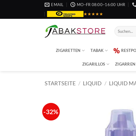
Zum
EMAIL
MO–FR 08:00–16:00 UHR
Inhalt
★★★★★
springen
Suche
nach:
ZIGARETTEN
TABAK
RESTP
ZIGARILLOS
ZIGARREN
STARTSEITE
/
LIQUID
/
LIQUID M
-32%