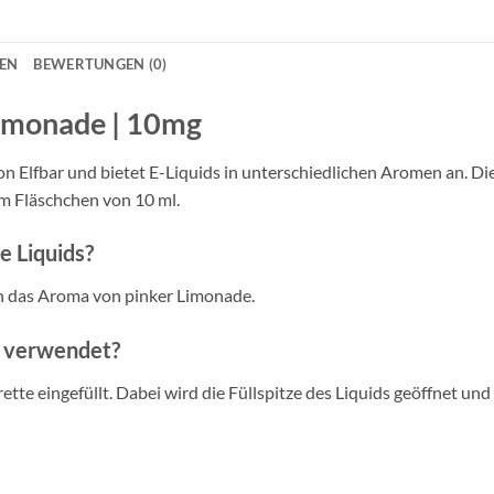
war:
ist:
€9,49
€7,49.
NEN
BEWERTUNGEN (0)
Lemonade | 10mg
n Elfbar und bietet E-Liquids in unterschiedlichen Aromen an. Die
m Fläschchen von 10 ml.
 Liquids?
n das Aroma von pinker Limonade.
s verwendet?
tte eingefüllt. Dabei wird die Füllspitze des Liquids geöffnet und 