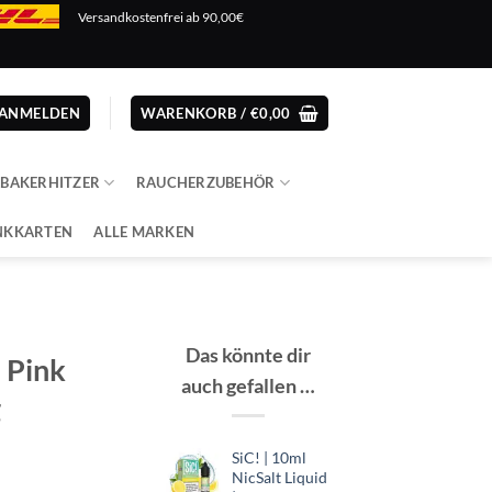
Versandkostenfrei ab 90,00€
ANMELDEN
WARENKORB /
€
0,00
ABAKERHITZER
RAUCHERZUBEHÖR
NKKARTEN
ALLE MARKEN
Das könnte dir
| Pink
auch gefallen …
g
SiC! | 10ml
er
er
NicSalt Liquid