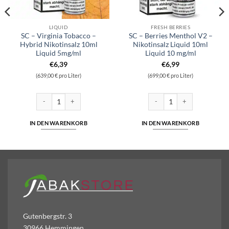
LIQUID
FRESH BERRIES
SC – Virginia Tobacco –
SC – Berries Menthol V2 –
Hybrid Nikotinsalz 10ml
Nikotinsalz Liquid 10ml
Liquid 5mg/ml
Liquid 10 mg/ml
€
6,39
€
6,99
(639,00 € pro Liter)
(699,00 € pro Liter)
d 10ml Liquid 10 mg/ml Menge
SC - Virginia Tobacco - Hybrid Nikotinsalz 10ml Liquid 5mg/ml Menge
SC - Berries Menthol V2 - Nik
IN DEN WARENKORB
IN DEN WARENKORB
Gutenbergstr. 3
30966 Hemmingen