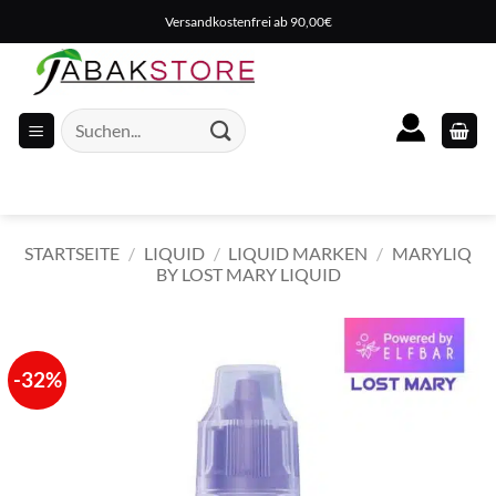
Zum
Versandkostenfrei ab 90,00€
Inhalt
springen
Suche
nach:
STARTSEITE
/
LIQUID
/
LIQUID MARKEN
/
MARYLIQ
BY LOST MARY LIQUID
-32%