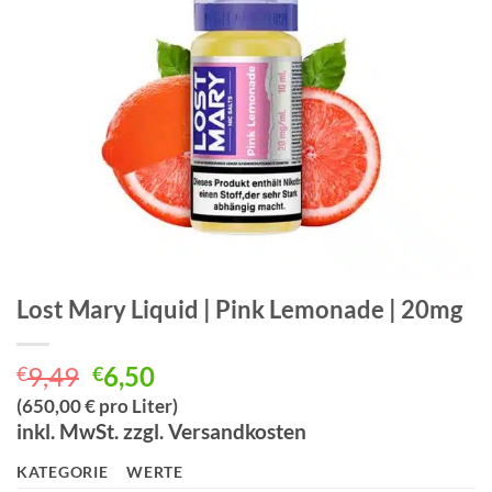
Lost Mary Liquid | Pink Lemonade | 20mg
Ursprünglicher
Aktueller
9,49
6,50
€
€
Preis
Preis
(650,00 € pro Liter)
war:
ist:
inkl. MwSt. zzgl. Versandkosten
€9,49
€6,50.
KATEGORIE
WERTE