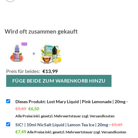
Wird oft zusammen gekauft
+
Preis für beides:
€
13,99
FÜGE BEIDE ZUM WARENKORB HINZU
Dieses Produkt: Lost Mary Liquid | Pink Lemonade | 20mg
-
Ursprünglicher
Aktueller
€
9,49
€
6,50
Preis
Preis
war:
ist:
Alle Preise inkl. gesetzl. Mehrwertsteuer zzgl. Versandkosten
€9,49
€6,50.
Ursprün
SiC! | 10ml NicSalt Liquid | Lemon Tea Ice | 20mg
-
€
9,49
Preis
Aktueller
war:
€
7,49
Alle Preise inkl. gesetzl. Mehrwertsteuer zzgl. Versandkosten
Preis
€9,49