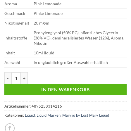
Aroma
Pink Lemonade
Geschmack
Pinke Limonade
Nikotingehalt
20 mg/ml
Propylenglycol (50% PG), pflanzliches Glycerin
Inhaltsstoffe
(38% VG), demineralisiertes Wasser (12%), Aroma,
Nikotin
Inhalt
10ml liquid
Auswahl
In unglaublich großer Auswahl erhältlich
Lost Mary Liquid | Pink Lemonade | 20mg Menge
IN DEN WARENKORB
Artikelnummer:
4895258314216
Kategorien:
Liquid
,
Liquid Marken
,
Maryliq by Lost Mary Liquid