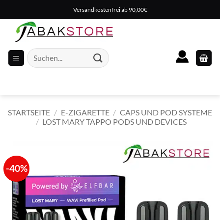
Zum
Versandkostenfrei ab 90,00€
Inhalt
springen
Suche
nach:
STARTSEITE
/
E-ZIGARETTE
/
CAPS UND POD SYSTEME
/
LOST MARY TAPPO PODS UND DEVICES
-40%