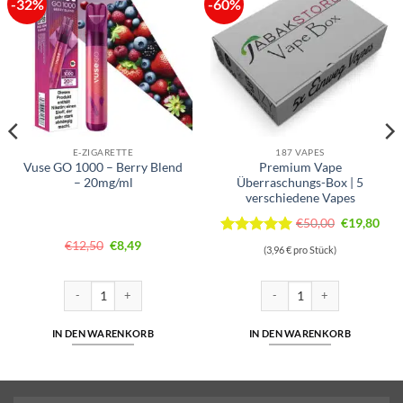
-32%
-60%
E-ZIGARETTE
187 VAPES
Vuse GO 1000 – Berry Blend
Premium Vape
– 20mg/ml
Überraschungs-Box | 5
verschiedene Vapes
Ursprüngli
Aktu
€
50,00
€
19,80
Preis
Prei
Ursprünglicher
Aktueller
Bewertet
€
12,50
€
8,49
(3,96 € pro Stück)
war:
ist:
Preis
Preis
mit
5
von
war:
ist:
5
€50,00
€19,
€12,50
€8,49.
20mg/ml | Cuatro Menge
Vuse GO 1000 – Berry Blend – 20mg/ml Menge
Premium Vape Überraschungs-
IN DEN WARENKORB
IN DEN WARENKORB