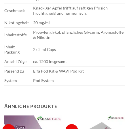
Knackiger Apfel trifft auf saftigen Pfirsich –
Geschmack
fruchtig, süß und harmonisch.
Nikotingehalt
20 mg/ml
Propylenglykol, pflanzliches Glycerin, Aromastoffe
Inhaltsstoffe
& Nikotin
Inhalt
2x 2 ml Caps
Packung
Anzahl Züge
ca. 1200 Insgesamt
Passend zu
Elfa Pod Kit & WAVI Pod Kit
System
Pod System
ÄHNLICHE PRODUKTE