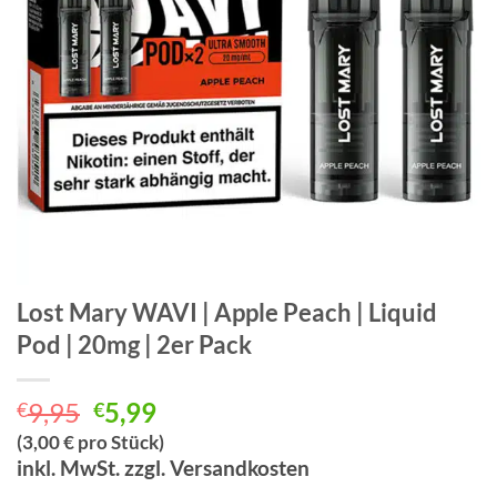
Lost Mary WAVI | Apple Peach | Liquid
Pod | 20mg | 2er Pack
Ursprünglicher
Aktueller
9,95
5,99
€
€
Preis
Preis
(3,00 € pro Stück)
war:
ist:
inkl. MwSt. zzgl. Versandkosten
€9,95
€5,99.