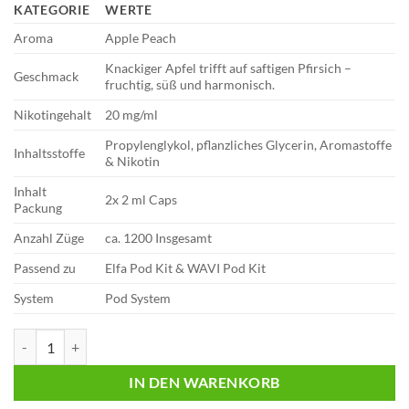
KATEGORIE
WERTE
Aroma
Apple Peach
Knackiger Apfel trifft auf saftigen Pfirsich –
Geschmack
fruchtig, süß und harmonisch.
Nikotingehalt
20 mg/ml
Propylenglykol, pflanzliches Glycerin, Aromastoffe
Inhaltsstoffe
& Nikotin
Inhalt
2x 2 ml Caps
Packung
Anzahl Züge
ca. 1200 Insgesamt
Passend zu
Elfa Pod Kit & WAVI Pod Kit
System
Pod System
Lost Mary WAVI | Apple Peach | Liquid Pod | 20mg | 2er Pack Menge
IN DEN WARENKORB