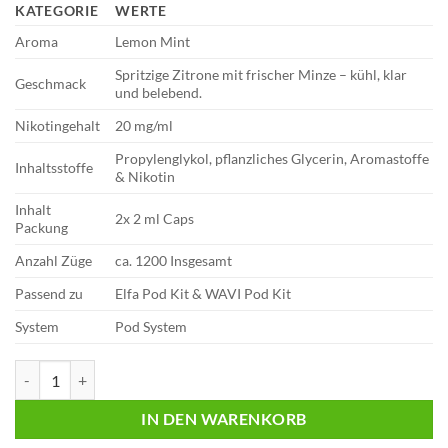
KATEGORIE
WERTE
Aroma
Lemon Mint
Spritzige Zitrone mit frischer Minze – kühl, klar
Geschmack
und belebend.
Nikotingehalt
20 mg/ml
Propylenglykol, pflanzliches Glycerin, Aromastoffe
Inhaltsstoffe
& Nikotin
Inhalt
2x 2 ml Caps
Packung
Anzahl Züge
ca. 1200 Insgesamt
Passend zu
Elfa Pod Kit & WAVI Pod Kit
System
Pod System
Lost Mary WAVI | Lemon Mint | Liquid Pod | 20mg | 2er Pack Menge
IN DEN WARENKORB