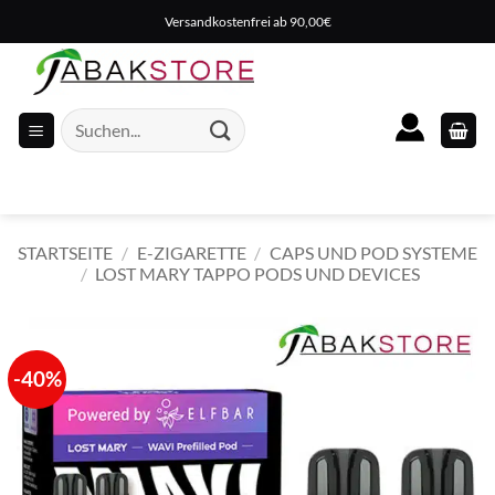
Zum
Versandkostenfrei ab 90,00€
Inhalt
springen
Suche
nach:
STARTSEITE
/
E-ZIGARETTE
/
CAPS UND POD SYSTEME
/
LOST MARY TAPPO PODS UND DEVICES
-40%