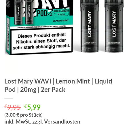
Lost Mary WAVI | Lemon Mint | Liquid
Pod | 20mg | 2er Pack
Ursprünglicher
Aktueller
9,95
5,99
€
€
Preis
Preis
(3,00 € pro Stück)
war:
ist:
inkl. MwSt. zzgl. Versandkosten
€9,95
€5,99.