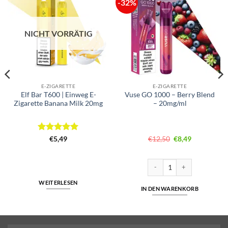
-32%
NICHT VORRÄTIG
E-ZIGARETTE
E-ZIGARETTE
Elf Bar T600 | Einweg E-
Vuse GO 1000 – Berry Blend
Zigarette Banana Milk 20mg
– 20mg/ml
Bewertet
Ursprünglicher
Aktueller
€
5,49
€
12,50
€
8,49
Preis
Preis
mit
5
von
war:
ist:
5
€12,50
€8,49.
ha Lemon Ice 18mg/ml Menge
Vuse GO 1000 – Berry Blend 
WEITERLESEN
IN DEN WARENKORB