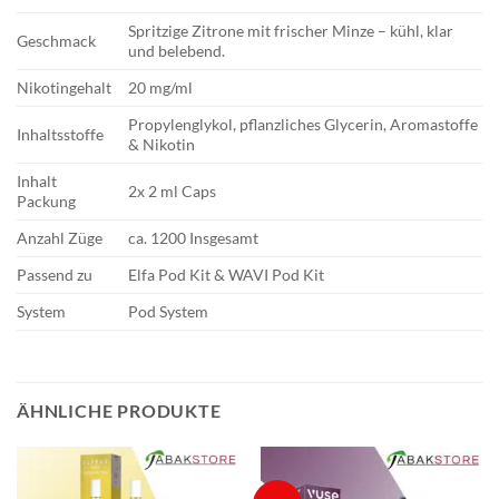
Spritzige Zitrone mit frischer Minze – kühl, klar
Geschmack
und belebend.
Nikotingehalt
20 mg/ml
Propylenglykol, pflanzliches Glycerin, Aromastoffe
Inhaltsstoffe
& Nikotin
Inhalt
2x 2 ml Caps
Packung
Anzahl Züge
ca. 1200 Insgesamt
Passend zu
Elfa Pod Kit & WAVI Pod Kit
System
Pod System
ÄHNLICHE PRODUKTE