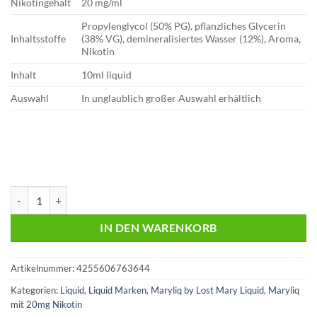
Nikotingehalt
20 mg/ml
Propylenglycol (50% PG), pflanzliches Glycerin
Inhaltsstoffe
(38% VG), demineralisiertes Wasser (12%), Aroma,
Nikotin
Inhalt
10ml liquid
Auswahl
In unglaublich großer Auswahl erhältlich
Maryliq | Lost Mary Liquid | Cherry Lemon Mint | 20mg Menge
IN DEN WARENKORB
Artikelnummer:
4255606763644
Kategorien:
Liquid
,
Liquid Marken
,
Maryliq by Lost Mary Liquid
,
Maryliq
mit 20mg Nikotin