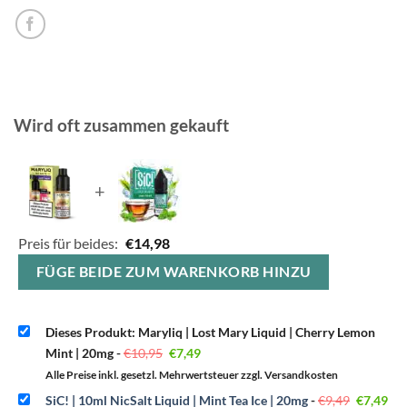
Wird oft zusammen gekauft
+
Preis für beides:
€
14,98
FÜGE BEIDE ZUM WARENKORB HINZU
Dieses Produkt: Maryliq | Lost Mary Liquid | Cherry Lemon
Ursprünglicher
Aktueller
Mint | 20mg
-
€
10,95
€
7,49
Preis
Preis
war:
ist:
Alle Preise inkl. gesetzl. Mehrwertsteuer zzgl. Versandkosten
€10,95
€7,49.
Ursprüng
Akt
SiC! | 10ml NicSalt Liquid | Mint Tea Ice | 20mg
-
€
9,49
€
7,49