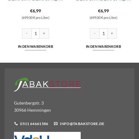
€
6,99
€
6,99
(699,00 € pro Liter)
(699,00 € pro Liter)
 Nikotinsalz 10ml Liquid 5mg/ml Menge
SC - Spearmint - Nikotinsalz Liquid 10ml Liquid 10 mg/ml Menge
SC - Apple - Nikotinsalz Liqu
IN DEN WARENKORB
IN DEN WARENKORB
Gutenbergstr. 3
30966 Hemmingen
0511 64661586
INFO@TABAKSTORE.DE