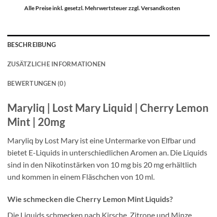
Preis
Pre
war:
ist:
Alle Preise inkl. gesetzl. Mehrwertsteuer zzgl. Versandkosten
€9,49
€7,
BESCHREIBUNG
ZUSÄTZLICHE INFORMATIONEN
BEWERTUNGEN (0)
Maryliq | Lost Mary Liquid | Cherry Lemon
Mint | 20mg
Maryliq by Lost Mary ist eine Untermarke von Elfbar und
bietet E-Liquids in unterschiedlichen Aromen an. Die Liquids
sind in den Nikotinstärken von 10 mg bis 20 mg erhältlich
und kommen in einem Fläschchen von 10 ml.
Wie schmecken die Cherry Lemon Mint Liquids?
Die Liquids schmecken nach Kirsche, Zitrone und Minze.