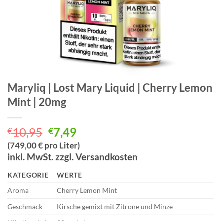
Maryliq | Lost Mary Liquid | Cherry Lemon
Mint | 20mg
Ursprünglicher
Aktueller
10,95
7,49
€
€
Preis
Preis
(749,00 € pro Liter)
war:
ist:
inkl. MwSt. zzgl. Versandkosten
€10,95
€7,49.
KATEGORIE
WERTE
Aroma
Cherry Lemon Mint
Geschmack
Kirsche gemixt mit Zitrone und Minze