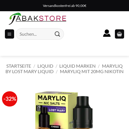
Zum
Versandkostenfrei ab 90,00€
Inhalt
springen
Suche
nach:
STARTSEITE
/
LIQUID
/
LIQUID MARKEN
/
MARYLIQ
BY LOST MARY LIQUID
/
MARYLIQ MIT 20MG NIKOTIN
-32%