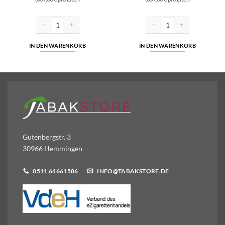
z Liquid 10ml Liquid 10 mg/ml Menge
SC - Dark Berries - Hybrid Nikotinsalz 10ml Liquid 5mg/ml Menge
SC - Lemon Fruits - Hybrid Ni
IN DEN WARENKORB
IN DEN WARENKORB
Gutenbergstr. 3
30966 Hemmingen
0511 64661586
INFO@TABAKSTORE.DE