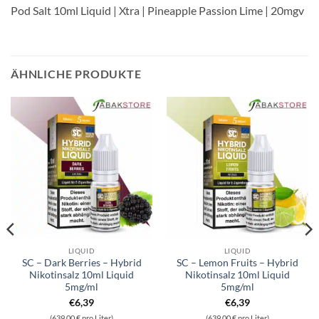
Pod Salt 10ml Liquid | Xtra | Pineapple Passion Lime | 20mgv
ÄHNLICHE PRODUKTE
LIQUID
LIQUID
SC – Dark Berries – Hybrid
SC – Lemon Fruits – Hybrid
Nikotinsalz 10ml Liquid
Nikotinsalz 10ml Liquid
5mg/ml
5mg/ml
€
6,39
€
6,39
(639,00 € pro Liter)
(639,00 € pro Liter)