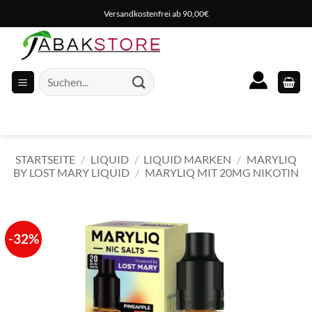
Zum
Versandkostenfrei ab 90,00€
Inhalt
springen
Suche
nach:
STARTSEITE
/
LIQUID
/
LIQUID MARKEN
/
MARYLIQ
BY LOST MARY LIQUID
/
MARYLIQ MIT 20MG NIKOTIN
-32%