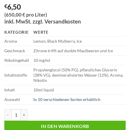
6,50
€
(650,00 € pro Liter)
inkl. MwSt. zzgl. Versandkosten
KATEGORIE
WERTE
Aroma
Lemon, Black Mulberry, Ice
Geschmack
Zitrone trifft auf dunkle Maulbeeren und Ice
Nikotingehalt
10 mg/ml
Propylenglycol (50% PG), pflanzliches Glycerin
Inhaltsstoffe
(38% VG), demineralisiertes Wasser (12%), Aroma,
Nikotin
Inhalt
10ml liquid
Auswahl
In 10 verschiedenen Sorten erhätllich
Massiv | Almassiva Liquid | Come to Dubai | 10mg Nikotin Menge
IN DEN WARENKORB