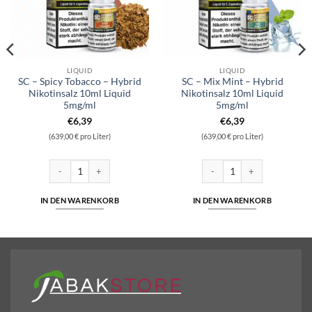
LIQUID
LIQUID
SC – Spicy Tobacco – Hybrid
SC – Mix Mint – Hybrid
Nikotinsalz 10ml Liquid
Nikotinsalz 10ml Liquid
5mg/ml
5mg/ml
€
6,39
€
6,39
(639,00 € pro Liter)
(639,00 € pro Liter)
quid 10ml Liquid 10 mg/ml Menge
SC - Spicy Tobacco - Hybrid Nikotinsalz 10ml Liquid 5mg/ml Menge
SC - Mix Mint - Hybrid Nikoti
IN DEN WARENKORB
IN DEN WARENKORB