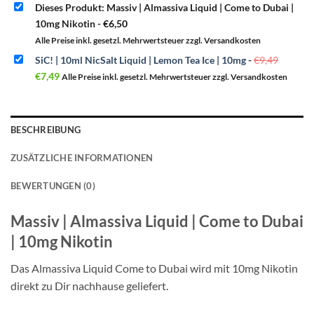
Dieses Produkt: Massiv | Almassiva Liquid | Come to Dubai |
10mg Nikotin
-
€
6,50
Alle Preise inkl. gesetzl. Mehrwertsteuer zzgl. Versandkosten
Ursprün
SiC! | 10ml NicSalt Liquid | Lemon Tea Ice | 10mg
-
€
9,49
Preis
Aktueller
war:
€
7,49
Alle Preise inkl. gesetzl. Mehrwertsteuer zzgl. Versandkosten
Preis
€9,49
ist:
€7,49.
BESCHREIBUNG
ZUSÄTZLICHE INFORMATIONEN
BEWERTUNGEN (0)
Massiv | Almassiva Liquid | Come to Dubai
| 10mg Nikotin
Das Almassiva Liquid Come to Dubai wird mit 10mg Nikotin
direkt zu Dir nachhause geliefert.