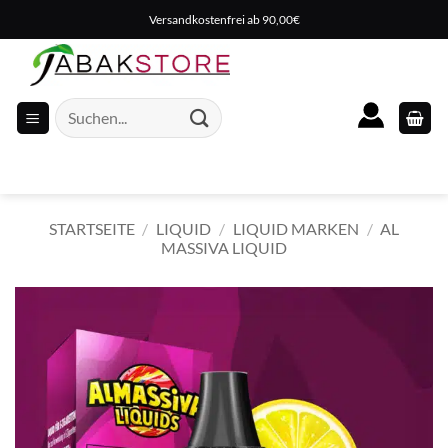
Zum
Versandkostenfrei ab 90,00€
Inhalt
springen
Suche
nach:
STARTSEITE
/
LIQUID
/
LIQUID MARKEN
/
AL
MASSIVA LIQUID