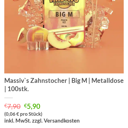
Massiv`s Zahnstocher | Big M | Metalldose
| 100stk.
Ursprünglicher
Aktueller
7,90
5,90
€
€
Preis
Preis
(0,06 € pro Stück)
war:
ist:
inkl. MwSt. zzgl. Versandkosten
€7,90
€5,90.