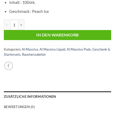
Inhalt : 100stk.
Geschmack : Peach Ice
Massiv`s Zahnstocher | Big M | Metalldose | 100stk. Menge
IN DEN WARENKORB
Kategorien:
Al Massiva
,
Al Massiva Liquid
,
Al Massiva Pods
,
Geschenk &
Startersets
,
Raucherzubehör
ZUSÄTZLICHE INFORMATIONEN
BEWERTUNGEN (0)