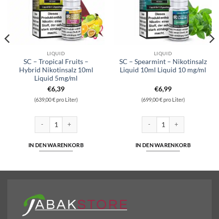
LIQUID
LIQUID
SC – Tropical Fruits –
SC – Spearmint – Nikotinsalz
Hybrid Nikotinsalz 10ml
Liquid 10ml Liquid 10 mg/ml
Liquid 5mg/ml
€
6,39
€
6,99
(639,00 € pro Liter)
(699,00 € pro Liter)
 Nikotinsalz 10ml Liquid 5mg/ml Menge
SC - Tropical Fruits - Hybrid Nikotinsalz 10ml Liquid 5mg/ml Menge
SC - Spearmint - Nikotinsalz 
IN DEN WARENKORB
IN DEN WARENKORB