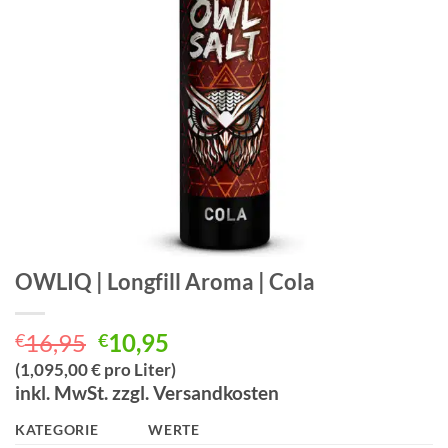
OWLIQ | Longfill Aroma | Cola
Ursprünglicher
Aktueller
16,95
10,95
€
€
Preis
Preis
(1,095,00 € pro Liter)
war:
ist:
inkl. MwSt. zzgl. Versandkosten
€16,95
€10,95.
KATEGORIE
WERTE