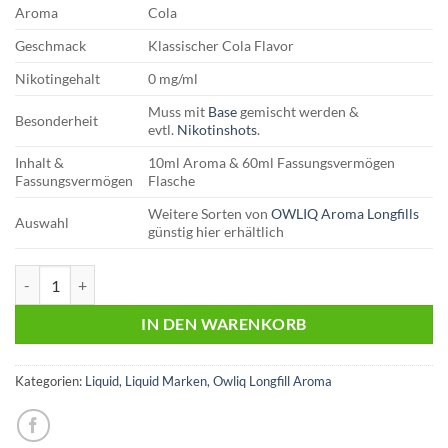
Aroma
Cola
Geschmack
Klassischer Cola Flavor
Nikotingehalt
0 mg/ml
Muss mit
Base
gemischt werden &
Besonderheit
evtl.
Nikotinshots
.
Inhalt &
10ml Aroma & 60ml Fassungsvermögen
Fassungsvermögen
Flasche
Weitere Sorten von
OWLIQ Aroma Longfills
Auswahl
günstig hier erhältlich
OWLIQ | Longfill Aroma | Cola Menge
IN DEN WARENKORB
Kategorien:
Liquid
,
Liquid Marken
,
Owliq Longfill Aroma