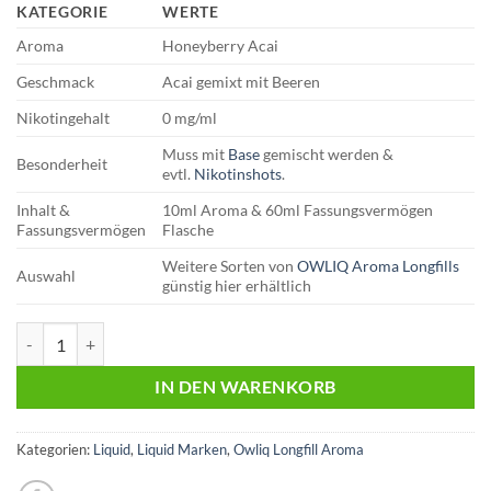
KATEGORIE
WERTE
Aroma
Honeyberry Acai
Geschmack
Acai gemixt mit Beeren
Nikotingehalt
0 mg/ml
Muss mit
Base
gemischt werden &
Besonderheit
evtl.
Nikotinshots
.
Inhalt &
10ml Aroma & 60ml Fassungsvermögen
Fassungsvermögen
Flasche
Weitere Sorten von
OWLIQ Aroma Longfills
Auswahl
günstig hier erhältlich
OWLIQ | Longfill Aroma | Honeyberry Acai Menge
IN DEN WARENKORB
Kategorien:
Liquid
,
Liquid Marken
,
Owliq Longfill Aroma