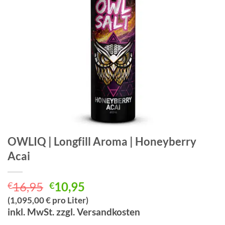
OWLIQ | Longfill Aroma | Honeyberry
Acai
Ursprünglicher
Aktueller
16,95
10,95
€
€
Preis
Preis
(1,095,00 € pro Liter)
war:
ist:
inkl. MwSt. zzgl. Versandkosten
€16,95
€10,95.