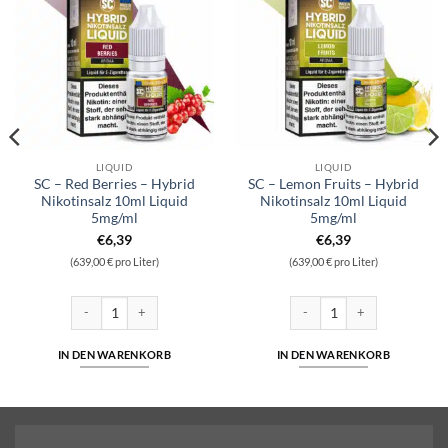
LIQUID
LIQUID
SC – Red Berries – Hybrid
SC – Lemon Fruits – Hybrid
Nikotinsalz 10ml Liquid
Nikotinsalz 10ml Liquid
5mg/ml
5mg/ml
€
6,39
€
6,39
(639,00 € pro Liter)
(639,00 € pro Liter)
d 10ml Liquid 10 mg/ml Menge
SC - Red Berries - Hybrid Nikotinsalz 10ml Liquid 5mg/ml Menge
SC - Lemon Fruits - Hybrid Ni
IN DEN WARENKORB
IN DEN WARENKORB