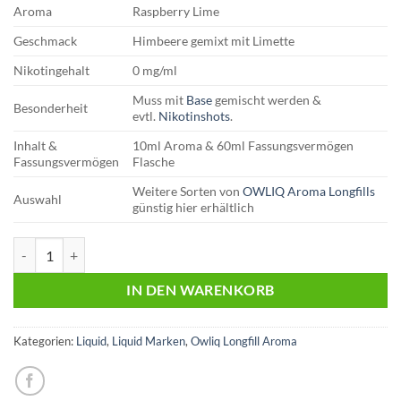
Aroma
Raspberry Lime
Geschmack
Himbeere gemixt mit Limette
Nikotingehalt
0 mg/ml
Muss mit
Base
gemischt werden &
Besonderheit
evtl.
Nikotinshots
.
Inhalt &
10ml Aroma & 60ml Fassungsvermögen
Fassungsvermögen
Flasche
Weitere Sorten von
OWLIQ Aroma Longfills
Auswahl
günstig hier erhältlich
OWLIQ | Longfill Aroma | Raspberry Lime Menge
IN DEN WARENKORB
Kategorien:
Liquid
,
Liquid Marken
,
Owliq Longfill Aroma