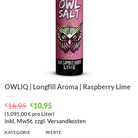
OWLIQ | Longfill Aroma | Raspberry Lime
Ursprünglicher
Aktueller
16,95
10,95
€
€
Preis
Preis
(1,095,00 € pro Liter)
war:
ist:
inkl. MwSt. zzgl. Versandkosten
€16,95
€10,95.
KATEGORIE
WERTE