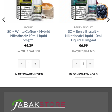
LIQUID
BERRY BISCUIT
SC – White Coffee – Hybrid
SC – Berry Biscuit –
Nikotinsalz 10ml Liquid
Nikotinsalz Liquid 10ml
5mg/ml
Liquid 10 mg/ml
€
6,39
€
6,99
(639,00 € pro Liter)
(699,00 € pro Liter)
ikotinsalz 10ml Liquid 5mg/ml Menge
SC - White Coffee - Hybrid Nikotinsalz 10ml Liquid 5mg/ml Menge
SC - Berry Biscuit - Nikotinsa
IN DEN WARENKORB
IN DEN WARENKORB