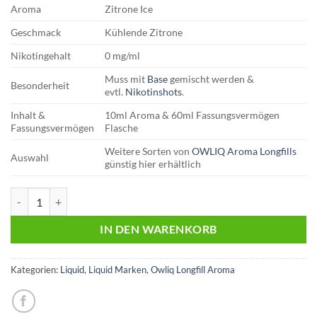
Aroma
Zitrone Ice
Geschmack
Kühlende Zitrone
Nikotingehalt
0 mg/ml
Muss mit
Base
gemischt werden &
Besonderheit
evtl.
Nikotinshots
.
Inhalt &
10ml Aroma & 60ml Fassungsvermögen
Fassungsvermögen
Flasche
Weitere Sorten von
OWLIQ Aroma Longfills
Auswahl
günstig hier erhältlich
OWLIQ | Longfill Aroma | Zitrone Ice Menge
IN DEN WARENKORB
Kategorien:
Liquid
,
Liquid Marken
,
Owliq Longfill Aroma