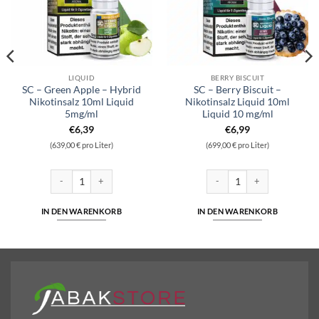
LIQUID
BERRY BISCUIT
SC – Green Apple – Hybrid
SC – Berry Biscuit –
Nikotinsalz 10ml Liquid
Nikotinsalz Liquid 10ml
5mg/ml
Liquid 10 mg/ml
€
6,39
€
6,99
(639,00 € pro Liter)
(699,00 € pro Liter)
 Liquid 10ml Liquid 10 mg/ml Menge
SC - Green Apple - Hybrid Nikotinsalz 10ml Liquid 5mg/ml Menge
SC - Berry Biscuit - Nikotinsa
IN DEN WARENKORB
IN DEN WARENKORB