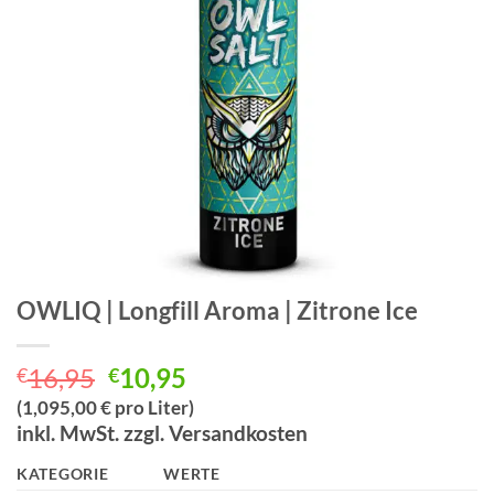
OWLIQ | Longfill Aroma | Zitrone Ice
Ursprünglicher
Aktueller
16,95
10,95
€
€
Preis
Preis
(1,095,00 € pro Liter)
war:
ist:
inkl. MwSt. zzgl. Versandkosten
€16,95
€10,95.
KATEGORIE
WERTE