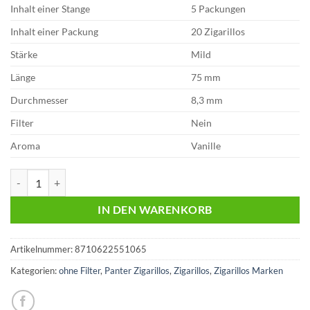
Inhalt einer Stange
5 Packungen
Inhalt einer Packung
20 Zigarillos
Stärke
Mild
Länge
75 mm
Durchmesser
8,3 mm
Filter
Nein
Aroma
Vanille
Panter Red ohne Filter | 20 Zigarillos Menge
IN DEN WARENKORB
Artikelnummer:
8710622551065
Kategorien:
ohne Filter
,
Panter Zigarillos
,
Zigarillos
,
Zigarillos Marken