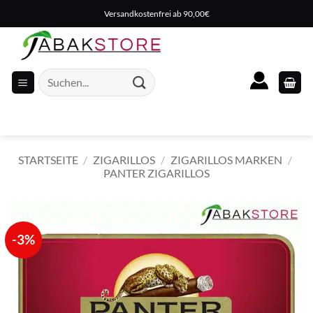
Zum
Versandkostenfrei ab 90,00€
Inhalt
springen
Suche
nach:
STARTSEITE
/
ZIGARILLOS
/
ZIGARILLOS MARKEN
/
PANTER ZIGARILLOS
-3%