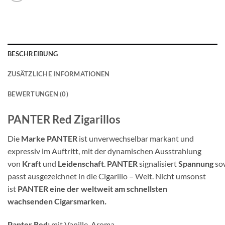
BESCHREIBUNG
ZUSÄTZLICHE INFORMATIONEN
BEWERTUNGEN (0)
PANTER Red Zigarillos
Die
Marke PANTER
ist unverwechselbar markant und
expressiv im Auftritt, mit der dynamischen Ausstrahlung
von
Kraft
und
Leidenschaft
.
PANTER
signalisiert
Spannung
so
passt ausgezeichnet in die Cigarillo – Welt. Nicht umsonst
ist
PANTER eine der weltweit am schnellsten
wachsenden Cigarsmarken
.
Panter Red:
mit Vanille-Aroma.