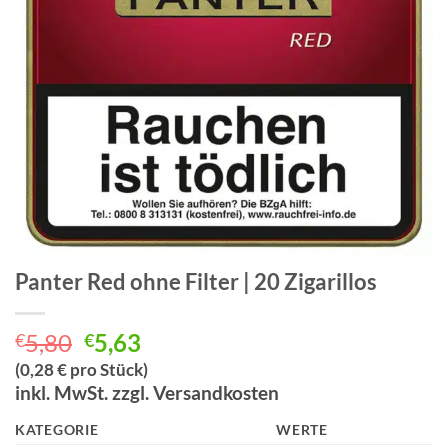
Panter Red ohne Filter | 20 Zigarillos
Ursprünglicher
Aktueller
5,80
5,63
€
€
Preis
Preis
(0,28 € pro Stück)
war:
ist:
inkl. MwSt. zzgl. Versandkosten
€5,80
€5,63.
KATEGORIE
WERTE