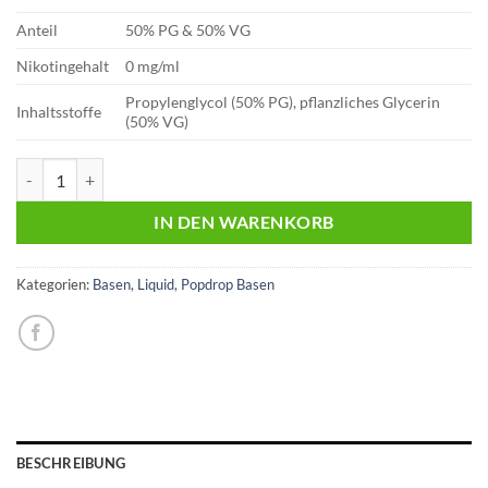
Anteil
50% PG & 50% VG
Nikotingehalt
0 mg/ml
Propylenglycol (50% PG), pflanzliches Glycerin
Inhaltsstoffe
(50% VG)
Popdrop Base | 100ml | 50/50 Menge
IN DEN WARENKORB
Kategorien:
Basen
,
Liquid
,
Popdrop Basen
BESCHREIBUNG