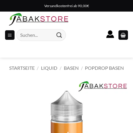
Zum
Versandkostenfrei ab 90,00€
Inhalt
springen
Suche
nach:
STARTSEITE
/
LIQUID
/
BASEN
/
POPDROP BASEN