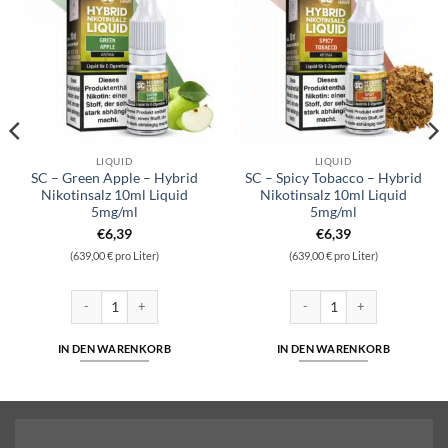
LIQUID
LIQUID
SC – Green Apple – Hybrid
SC – Spicy Tobacco – Hybrid
Nikotinsalz 10ml Liquid
Nikotinsalz 10ml Liquid
5mg/ml
5mg/ml
€
6,39
€
6,39
(639,00 € pro Liter)
(639,00 € pro Liter)
nsalz Liquid 10ml Liquid 10 mg/ml Menge
SC - Green Apple - Hybrid Nikotinsalz 10ml Liquid 5mg/ml Menge
SC - Spicy Tobacco - Hybrid N
IN DEN WARENKORB
IN DEN WARENKORB