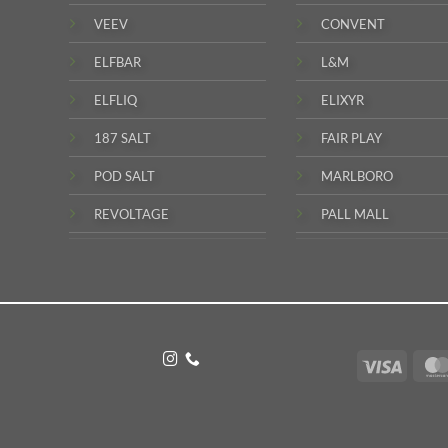
VEEV
CONVENT
ELFBAR
L&M
ELFLIQ
ELIXYR
187 SALT
FAIR PLAY
POD SALT
MARLBORO
REVOLTAGE
PALL MALL
Visa