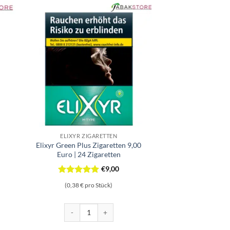
ELIXYR ZIGARETTEN
Elixyr Green Plus Zigaretten 9,00
Euro | 24 Zigaretten
€
9,00
Bewertet
(0,38 € pro Stück)
mit
5
von
5
aretten Menge
Elixyr Green Plus Zigaretten 9,00 Euro | 24 Zigaretten