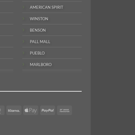
AMERICAN SPIRIT
WINSTON
BENSON
PALL MALL
PUEBLO
MARLBORO
MasterCard
Klarna
Apple
PayPal
Bank
Pay
Transfer