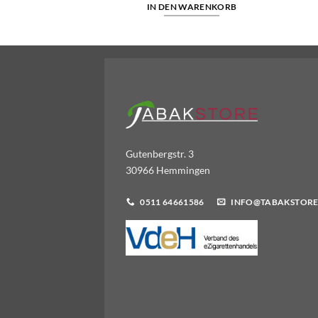
WARENKORB
IN DEN WARENKORB
Gutenbergstr. 3
30966 Hemmingen
0511 64661586
INFO@TABAKSTORE