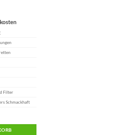
dkosten
E
kungen
retten
d Filter
ers Schmackhaft
Vier Sorten | 20 Schachteln Menge
KORB