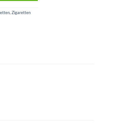
retten
,
Zigaretten