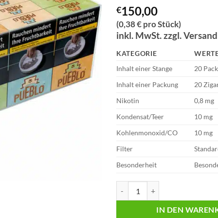
150,00
€
(0,38 € pro Stück)
inkl. MwSt. zzgl. Versan
KATEGORIE
WERT
Inhalt einer Stange
20 Pac
Inhalt einer Packung
20 Ziga
Nikotin
0,8 mg
Kondensat/Teer
10 mg
Kohlenmonoxid/CO
10 mg
Filter
Standar
Besonderheit
Besond
Pueblo Zigaretten Sampler | Alle 
IN DEN WAREN