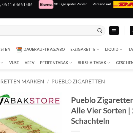
30 Tage später Zahlen
Versand mit
0511 64661586
OSTEN
DAUERAUFTRAG/ABO
E-ZIGARETTE
LIQUID
T
VUSE
VEEV
PFEIFENTABAK
SHISHA TABAK
GESCHE
ARETTEN MARKEN
/
PUEBLO ZIGARETTEN
Pueblo Zigaretten
Alle Vier Sorten |
Schachteln