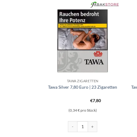
IGARETTEN
TAWA ZIGARETTEN
t Blue 9,50 Euro |
Tawa Silver 7,80 Euro | 23 Zigaretten
Taw
garetten
€
9,50
€
7,80
t
pro Stück)
(0,34 € pro Stück)
ent Night Blue 9,50 Euro | 20 Zigaretten Menge
Tawa Silver 7,80 Euro | 23 Zigaretten