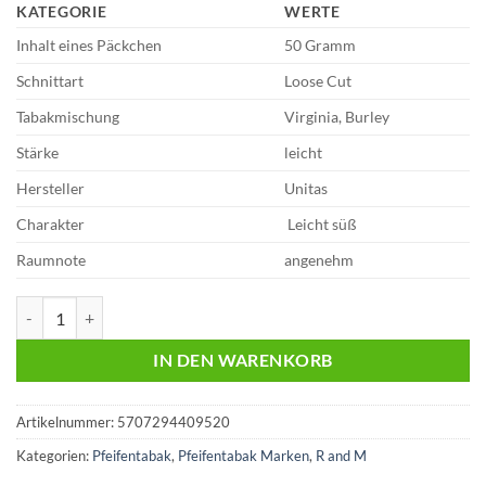
KATEGORIE
WERTE
Inhalt eines Päckchen
50 Gramm
Schnittart
Loose Cut
Tabakmischung
Virginia, Burley
Stärke
leicht
Hersteller
Unitas
Charakter
Leicht süß
Raumnote
angenehm
R and M ( Rum and Maple ) | 50g Pfeifentabak | 11,10 Euro Menge
IN DEN WARENKORB
Artikelnummer:
5707294409520
Kategorien:
Pfeifentabak
,
Pfeifentabak Marken
,
R and M