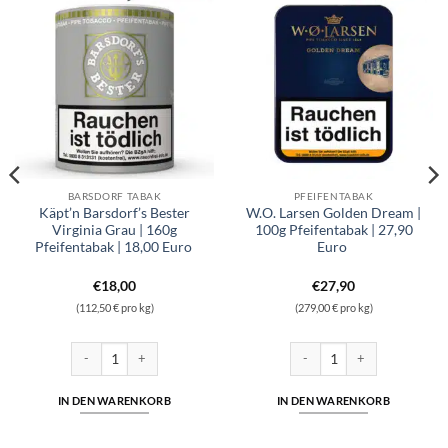
BARSDORF TABAK
PFEIFENTABAK
Käpt’n Barsdorf’s Bester
W.O. Larsen Golden Dream |
Virginia Grau | 160g
100g Pfeifentabak | 27,90
Pfeifentabak | 18,00 Euro
Euro
€
18,00
€
27,90
(112,50 € pro kg)
(279,00 € pro kg)
feifentabak | 32,60 Euro Menge
Käpt'n Barsdorf's Bester Virginia Grau | 160g Pfeifentabak | 18,00 Eu
W.O. Larsen Golden Dream | 1
IN DEN WARENKORB
IN DEN WARENKORB