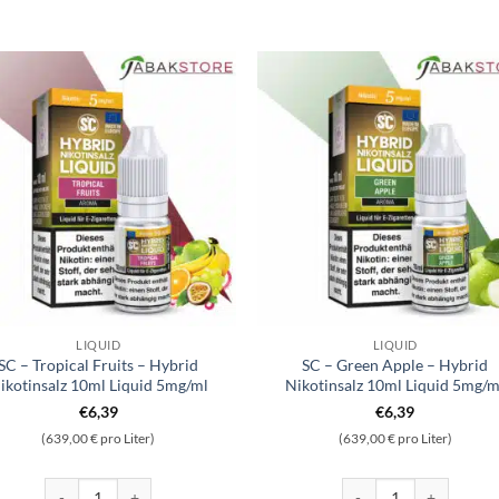
LIQUID
LIQUID
SC – Tropical Fruits – Hybrid
SC – Green Apple – Hybrid
ikotinsalz 10ml Liquid 5mg/ml
Nikotinsalz 10ml Liquid 5mg/m
€
6,39
€
6,39
(639,00 € pro Liter)
(639,00 € pro Liter)
z 10ml Liquid 5mg/ml Menge
SC - Tropical Fruits - Hybrid Nikotinsalz 10ml Liquid 5mg/ml Menge
SC - Green Apple - Hyb