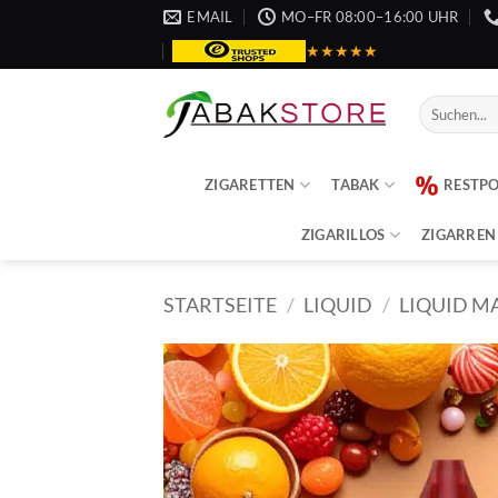
Zum
EMAIL
MO–FR 08:00–16:00 UHR
Inhalt
★★★★★
springen
Suche
nach:
ZIGARETTEN
TABAK
RESTP
ZIGARILLOS
ZIGARREN
STARTSEITE
/
LIQUID
/
LIQUID M