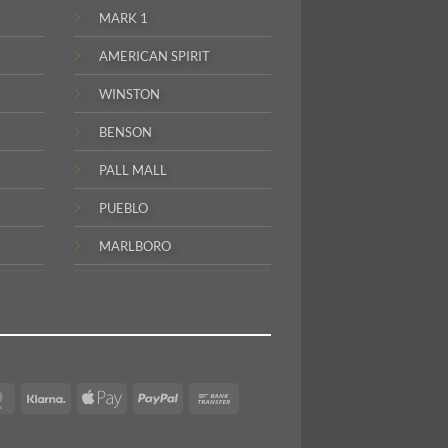
MARK 1
AMERICAN SPIRIT
WINSTON
BENSON
PALL MALL
PUEBLO
MARLBORO
MasterCard
Klarna
Apple
PayPal
Bank
Pay
Transfer