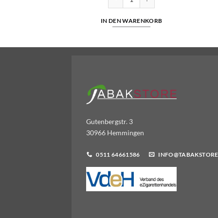
WARENKORB
IN DEN WARENKORB
Gutenbergstr. 3
30966 Hemmingen
0511 64661586
INFO@TABAKSTORE