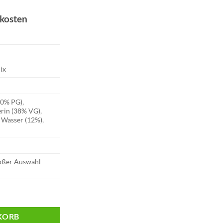
dkosten
ix
50% PG),
erin (38% VG),
 Wasser (12%),
roßer Auswahl
andy | 20mg Menge
KORB