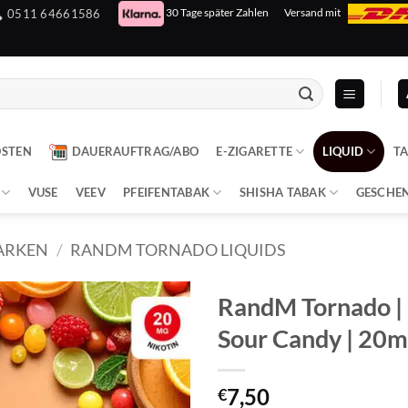
30 Tage später Zahlen
Versand mit
0511 64661586
OSTEN
DAUERAUFTRAG/ABO
E-ZIGARETTE
LIQUID
T
VUSE
VEEV
PFEIFENTABAK
SHISHA TABAK
GESCHE
ARKEN
/
RANDM TORNADO LIQUIDS
RandM Tornado | L
Sour Candy | 20
7,50
€