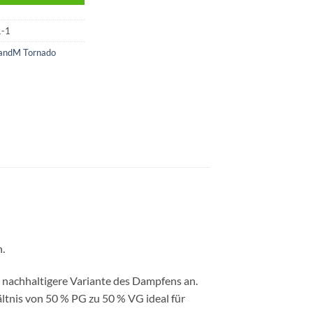
1-1
andM Tornado
.
e nachhaltigere Variante des Dampfens an.
ltnis von 50 % PG zu 50 % VG ideal für