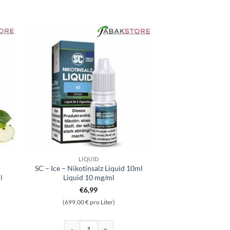
LIQUID
SC – Ice – Nikotinsalz Liquid 10ml
l
Liquid 10 mg/ml
€
6,99
(699,00 € pro Liter)
rid Nikotinsalz 10ml Liquid 5mg/ml Menge
SC - Ice - Nikotinsalz Liquid 10ml Liquid 10 mg/ml Men