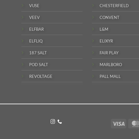
VUSE
CHESTERFIELD
VEEV
CONVENT
ELFBAR
L&M
ELFLIQ
ELIXYR
187 SALT
FAIR PLAY
POD SALT
MARLBORO
REVOLTAGE
PALL MALL
Visa