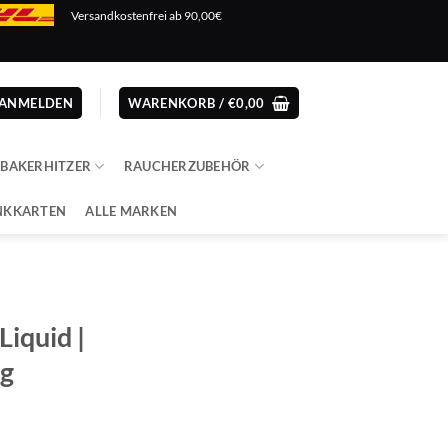
Versandkostenfrei ab 90,00€
ANMELDEN
WARENKORB /
€
0,00
ABAKERHITZER
RAUCHERZUBEHÖR
NKKARTEN
ALLE MARKEN
iquid |
mg