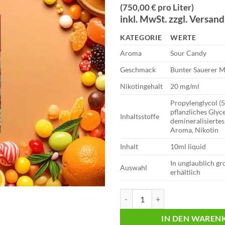
(750,00 € pro Liter)
inkl. MwSt. zzgl. Versan
KATEGORIE
WERTE
Aroma
Sour Candy
Geschmack
Bunter Sauerer M
Nikotingehalt
20 mg/ml
Propylenglycol (
pflanzliches Glyc
Inhaltsstoffe
demineralisiertes
Aroma, Nikotin
Inhalt
10ml liquid
In unglaublich g
Auswahl
erhältlich
RandM Tornado | Liquid | Sour C
IN DEN WAREN