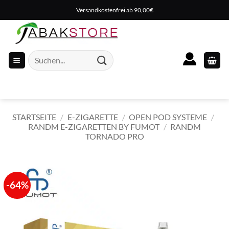
Zum
Versandkostenfrei ab 90,00€
Inhalt
springen
Suche
nach:
STARTSEITE
/
E-ZIGARETTE
/
OPEN POD SYSTEME
/
RANDM E-ZIGARETTEN BY FUMOT
/
RANDM
TORNADO PRO
-64%