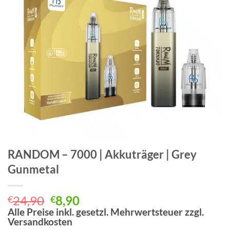
RANDOM – 7000 | Akkuträger | Grey
Gunmetal
Ursprünglicher
Aktueller
24,90
8,90
€
€
Preis
Preis
Alle Preise inkl. gesetzl. Mehrwertsteuer zzgl.
Versandkosten
war:
ist: