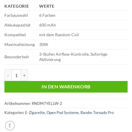
€24,90
€8,90.
KATEGORIE
WERTE
Farbauswahl
6 Farben
Akkukapazität
600 mAh
Kompatibel
mit dem Random Coil
Maximalleistung
30W
3-Stufen Airflow-Kontrolle, Sofortige
Besonderheit
Aktivierung
RANDOM – 7000 | Akkuträger | Grey Gunmetal Menge
IN DEN WARENKORB
Artikelnummer:
RNDM7YELLW-2
Kategorien:
E-Zigarette
,
Open Pod Systeme
,
Randm Tornado Pro