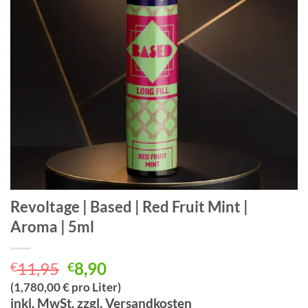
Revoltage | Based | Red Fruit Mint |
Aroma | 5ml
Ursprünglicher
Aktueller
11,95
8,90
€
€
Preis
Preis
(1,780,00 € pro Liter)
war:
ist:
inkl. MwSt. zzgl. Versandkosten