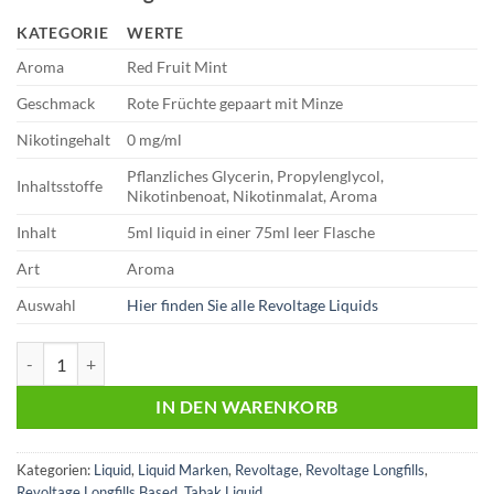
€11,95
€8,90.
KATEGORIE
WERTE
Aroma
Red Fruit Mint
Geschmack
Rote Früchte gepaart mit Minze
Nikotingehalt
0 mg/ml
Pflanzliches Glycerin, Propylenglycol,
Inhaltsstoffe
Nikotinbenoat, Nikotinmalat, Aroma
Inhalt
5ml liquid in einer 75ml leer Flasche
Art
Aroma
Auswahl
Hier finden Sie alle Revoltage Liquids
Revoltage | Based | Red Fruit Mint | Aroma | 5ml Menge
IN DEN WARENKORB
Kategorien:
Liquid
,
Liquid Marken
,
Revoltage
,
Revoltage Longfills
,
Revoltage Longfills Based
,
Tabak Liquid