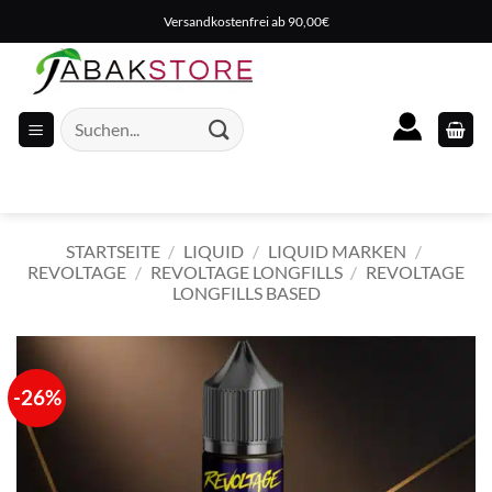
Zum
Versandkostenfrei ab 90,00€
Inhalt
springen
Suche
nach:
STARTSEITE
/
LIQUID
/
LIQUID MARKEN
/
REVOLTAGE
/
REVOLTAGE LONGFILLS
/
REVOLTAGE
LONGFILLS BASED
-26%