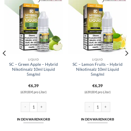
LIQUID
LIQUID
SC – Green Apple – Hybrid
SC – Lemon Fruits – Hybrid
Nikotinsalz 10ml Liquid
Nikotinsalz 10ml Liquid
5mg/ml
5mg/ml
€
6,39
€
6,39
(639,00 € pro Liter)
(639,00 € pro Liter)
d 10ml Liquid 10 mg/ml Menge
SC - Green Apple - Hybrid Nikotinsalz 10ml Liquid 5mg/ml Menge
SC - Lemon Fruits - Hybrid Ni
IN DEN WARENKORB
IN DEN WARENKORB