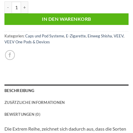
VEEV One | WATERMELON X | X-Strong Edition | 20mg | 2er Pack M
IN DEN WARENKORB
Kategorien:
Caps und Pod Systeme
,
E-Zigarette
,
Einweg Shisha
,
VEEV
,
VEEV One Pods & Devices
BESCHREIBUNG
ZUSÄTZLICHE INFORMATIONEN
BEWERTUNGEN (0)
Die Extrem Reihe, zeichnet sich dadurch aus, dass die Sorten