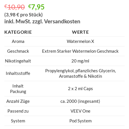
Ursprünglicher
Aktueller
10,90
7,95
€
€
Preis
Preis
(3,98 € pro Stück)
war:
ist:
inkl. MwSt. zzgl. Versandkosten
€10,90
€7,95.
KATEGORIE
WERTE
Aroma
Watermelon X
Geschmack
Extrem Starker Watermelon Geschmack
Nikotingehalt
20 mg/ml
Propylenglykol, pflanzliches Glycerin,
Inhaltsstoffe
Aromastoffe & Nikotin
Inhalt
2 x 2 ml Caps
Packung
Anzahl Züge
ca. 2000 (insgesamt)
Passend zu
VEEV One
System
Pod System