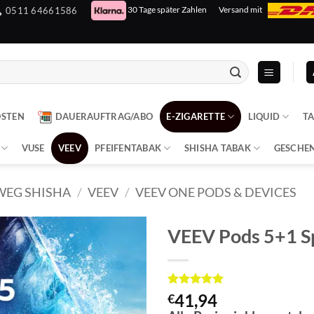
30 Tage später Zahlen
Versand mit
0511 64661586
OSTEN
DAUERAUFTRAG/ABO
E-ZIGARETTE
LIQUID
T
VUSE
VEEV
PFEIFENTABAK
SHISHA TABAK
GESCHE
WEG SHISHA
/
VEEV
/
VEEV ONE PODS & DEVICES
VEEV Pods 5+1 S
Bewertet
5
41,94
€
mit
5
von