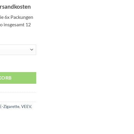
ersandkosten
Sie 6x Packungen
so insgesamt 12
e
KORB
E-Zigarette
,
VEEV
,