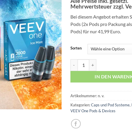
Alle Preise inkl. gesetzl.
5, basierend
Mehrwertsteuer zzgl. V
auf
Kundenbewertungen
Bei diesem Angebot erhalten 
Pods (2x Pods pro Packung al
Pods) für nur 41,99 Euro.
Sorten
VEEV Pods 5+1 Sparbundle Meng
IN DEN WAREN
Artikelnummer:
n. v.
Kategorien:
Caps und Pod Systeme
,
VEEV One Pods & Devices