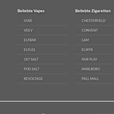
Beliebte
Vapes
Beliebte
Zigaretten
VUSE
CHESTERFIELD
VEEV
CONVENT
ELFBAR
L&M
ELFLIQ
ELIXYR
187 SALT
FAIR PLAY
POD SALT
MARLBORO
REVOLTAGE
PALL MALL