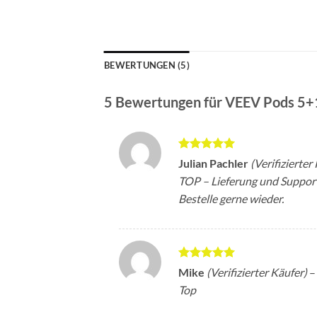
BEWERTUNGEN (5)
5 Bewertungen für
VEEV Pods 5+
Bewertet
Julian Pachler
(Verifizierter
mit
5
von
TOP – Lieferung und Support 
5
Bestelle gerne wieder.
Bewertet
Mike
(Verifizierter Käufer)
–
mit
5
von
Top
5