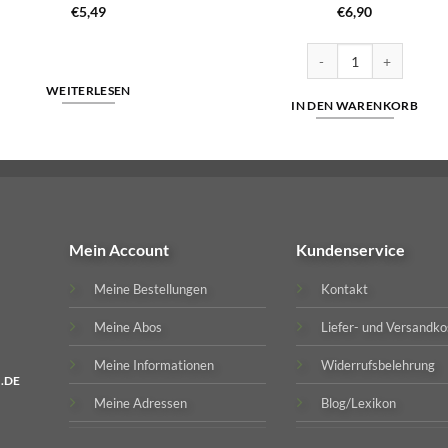
€
5,49
€
6,90
uatro Menge
IZY ONE Pro Einweg E-
WEITERLESEN
IN DEN WARENKORB
Mein Account
Kundenservice
Meine Bestellungen
Kontakt
Meine Abos
Liefer- und Versandko
Meine Informationen
Widerrufsbelehrung
.DE
Meine Adressen
Blog/Lexikon