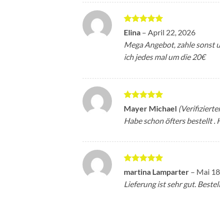
Bewertet
Elina
–
April 22, 2026
mit
5
von
Mega Angebot, zahle sonst um
5
ich jedes mal um die 20€
Bewertet
Mayer Michael
(Verifizierte
mit
5
von
Habe schon öfters bestellt .
5
Bewertet
martina Lamparter
–
Mai 18
mit
5
von
Lieferung ist sehr gut. Bestel
5