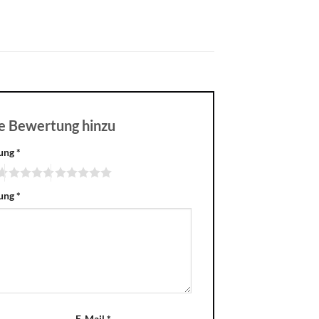
ne Bewertung hinzu
tung
*
tung
*
E-Mail
*