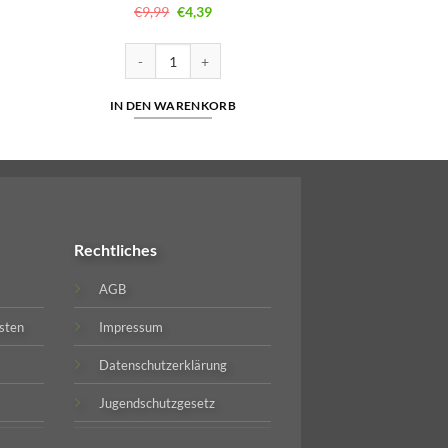
Ursprünglicher
Aktueller
€
9,99
€
4,39
Preis
Preis
war:
ist:
€9,99
€4,39.
Shisha Mango ICE 18mg/ml Menge
Lafume - Blueberry Raspberry - 20mg/ml | Cuatro Men
IN DEN WARENKORB
Rechtliches
AGB
sten
Impressum
Datenschutzerklärung
Jugendschutzgesetz