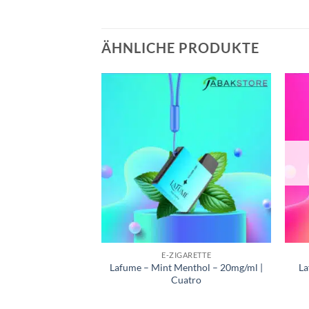
ÄHNLICHE PRODUKTE
GARETTE
E-ZIGARETTE
weg E-Shisha Apple
Lafume – Mint Menthol – 20mg/ml |
La
18mg/ml
Cuatro