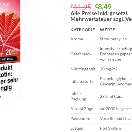
Ursprüngli
Aktuel
11,95
8,49
€
€
Preis
Preis
Alle Preise inkl. gesetzl.
Mehrwertsteuer zzgl. V
war:
ist:
€11,95
€8,49.
KATEGORIE
WERTE
Aroma
Strawberry Ice
Intensive fruchtig
Geschmack
Erdbeeren gepaar
von Frische
Nikotingehalt
20 mg/ml
Propylenglykol, p
Inhaltsstoffe
Glycerin, Aromas
Inhalt
2x 2 ml Caps
Packung
Anzahl Züge
ca. 2000 Insgesam
Passend zu
Vuse Reload Devi
System
Pod System