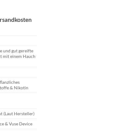
cher
ler
ersandkosten
e und gut gereifte
t mit einem Hauch
flanzliches
toffe & Nikotin
t (Laut Hersteller)
ce & Vuse Device