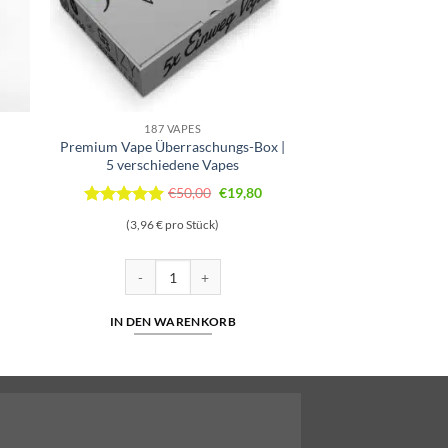
187 VAPES
Premium Vape Überraschungs-Box |
5 verschiedene Vapes
Ursprünglicher
Aktueller
€
50,00
€
19,80
Preis
Preis
Bewertet
(3,96 € pro Stück)
mit
5
von
war:
ist:
5
€50,00
€19,80.
Shisha ORANGE ICE 18mg/ml Menge
Premium Vape Überraschungs-Box | 5 verschiedene Va
IN DEN WARENKORB