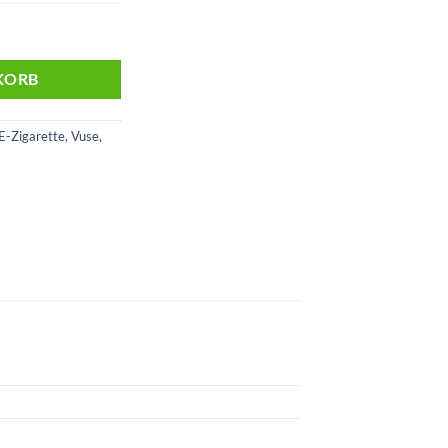
awberry Ice | 20 mg/ml Nikotin Menge
KORB
E-Zigarette
,
Vuse
,