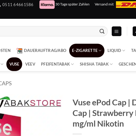
30 Tage später Zahlen
Versand mit
0511 64661586
OSTEN
DAUERAUFTRAG/ABO
E-ZIGARETTE
LIQUID
T
VUSE
VEEV
PFEIFENTABAK
SHISHA TABAK
GESCHE
CAPS
Vuse ePod Cap | 
Cap | Strawberry I
mg/ml Nikotin