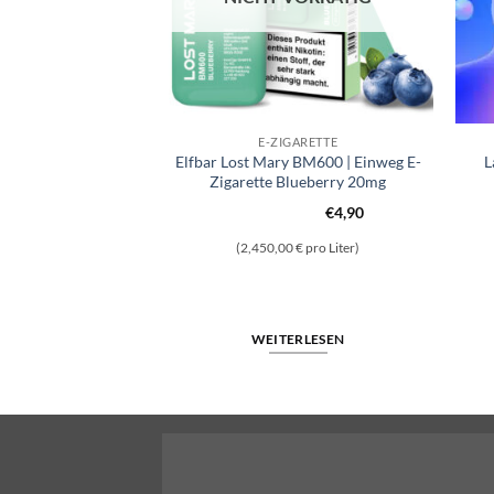
GARETTE
E-ZIGARETTE
l Fruits – 20mg/ml
Elfbar Lost Mary BM600 | Einweg E-
L
uatro
Zigarette Blueberry 20mg
€
4,90
Ursprünglicher
Aktueller
9
€
4,39
(2,450,00 € pro Liter)
Preis
Preis
war:
ist:
€9,99
€4,39.
– Tropical Fruits – 20mg/ml | Cuatro Menge
WEITERLESEN
WARENKORB