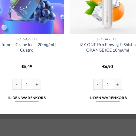
E-ZIGARETTE
E-ZIGARETTE
afume – Grape Ice – 20mg/ml |
IZY ONE Pro Einweg E-Shisha
Cuatro
ORANGE ICE 18mg/ml
€
5,49
€
6,90
Lafume - Grape Ice - 20mg/ml | Cuatro Menge
IZY ONE Pro Einweg E-
IN DEN WARENKORB
IN DEN WARENKORB