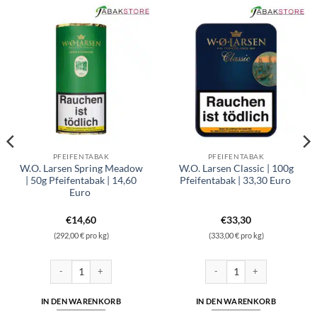
PFEIFENTABAK
PFEIFENTABAK
W.O. Larsen Spring Meadow
W.O. Larsen Classic | 100g
| 50g Pfeifentabak | 14,60
Pfeifentabak | 33,30 Euro
Euro
€
14,60
€
33,30
(292,00 € pro kg)
(333,00 € pro kg)
 100g Pfeifentabak | 27,90 Euro Menge
W.O. Larsen Spring Meadow | 50g Pfeifentabak | 14,60 Euro Menge
W.O. Larsen Classic | 100g Pf
IN DEN WARENKORB
IN DEN WARENKORB