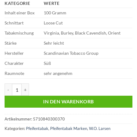
KATEGORIE
WERTE
Inhalt einer Box
100 Gramm
Schnittart
Loose Cut
Tabakmischung
Virginia, Burley, Black Cavendish, Orient
Stärke
Sehr leicht
Hersteller
Scandinavian Tobacco Group
Charakter
Süß
Raumnote
sehr angenehm
W.O. Larsen Lotus | 100g Pfeifentabak | 32,60 Euro Menge
IN DEN WARENKORB
Artikelnummer:
5710840300370
Kategorien:
Pfeifentabak
,
Pfeifentabak Marken
,
W.O. Larsen