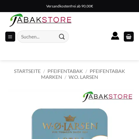
Zum
Versandkostenfrei ab 90,00€
Inhalt
springen
Suche
nach:
STARTSEITE
/
PFEIFENTABAK
/
PFEIFENTABAK
MARKEN
/
W.O. LARSEN