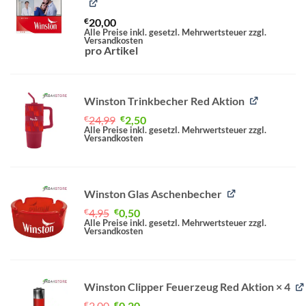
€
20,00
Alle Preise inkl. gesetzl. Mehrwertsteuer zzgl.
Versandkosten
pro Artikel
Winston Trinkbecher Red Aktion
Ursprünglicher
Aktueller
€
24,99
€
2,50
Preis
Preis
Alle Preise inkl. gesetzl. Mehrwertsteuer zzgl.
Versandkosten
war:
ist:
€24,99
€2,50.
Winston Glas Aschenbecher
Ursprünglicher
Aktueller
€
4,95
€
0,50
Preis
Preis
Alle Preise inkl. gesetzl. Mehrwertsteuer zzgl.
Versandkosten
war:
ist:
€4,95
€0,50.
Winston Clipper Feuerzeug Red Aktion
× 4
Ursprünglicher
Aktueller
€
2,00
€
0,20