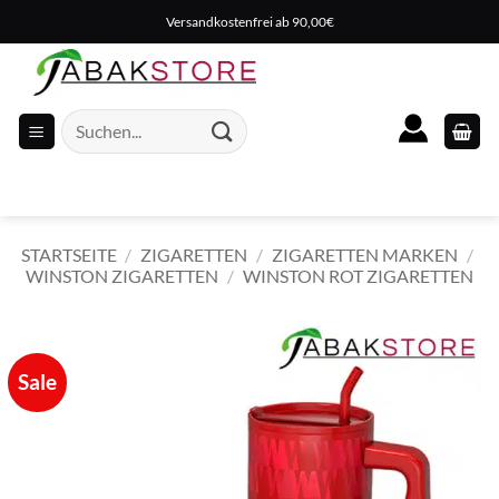
Zum
Versandkostenfrei ab 90,00€
Inhalt
springen
Suche
nach:
STARTSEITE
/
ZIGARETTEN
/
ZIGARETTEN MARKEN
/
WINSTON ZIGARETTEN
/
WINSTON ROT ZIGARETTEN
Sale