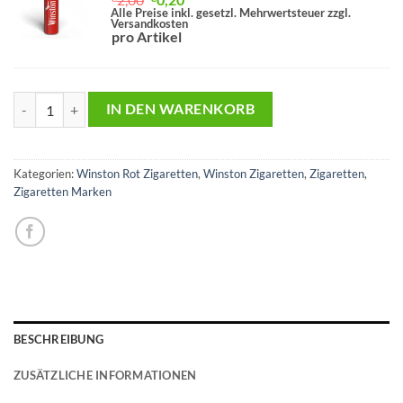
Preis
Preis
Alle Preise inkl. gesetzl. Mehrwertsteuer zzgl.
Versandkosten
war:
ist:
pro Artikel
€2,00
€0,20.
Winston Red Big Pack Aktion Menge
IN DEN WARENKORB
Kategorien:
Winston Rot Zigaretten
,
Winston Zigaretten
,
Zigaretten
,
Zigaretten Marken
BESCHREIBUNG
ZUSÄTZLICHE INFORMATIONEN