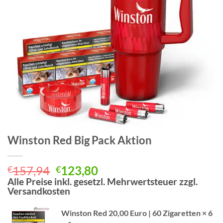
Winston Red Big Pack Aktion
Ursprünglicher
Aktueller
157,94
123,80
€
€
Preis
Preis
Alle Preise inkl. gesetzl. Mehrwertsteuer zzgl.
Versandkosten
war:
ist:
€157,94
€123,80.
Winston Red 20,00 Euro | 60 Zigaretten
× 6