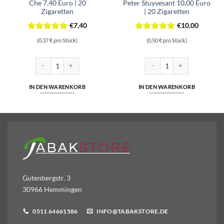
Che 7,40 Euro | 20
Peter Stuyvesant 10,00 Euro
Zigaretten
| 20 Zigaretten
€
7,40
€
10,00
Bewertet
Bewertet
(0,37 € pro Stück)
(0,50 € pro Stück)
mit
5
von
mit
5
von
5
5
35 Zigaretten Menge
Che 7,40 Euro | 20 Zigaretten Menge
Peter Stuyvesant 10,00 Euro 
IN DEN WARENKORB
IN DEN WARENKORB
Gutenbergstr. 3
30966 Hemmingen
0511 64661586
INFO@TABAKSTORE.DE